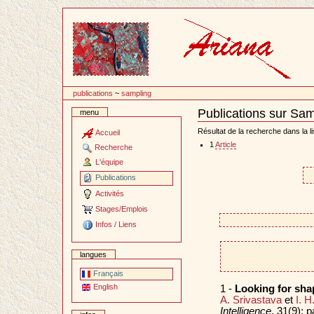
Passer
au
contenu
publications
~
sampling
Publications sur Sam
menu
Document
Actions
Résultat de la recherche dans la li
Accueil
1
Article
Recherche
L'équipe
Publications
Activités
Stages/Emplois
Infos / Liens
langues
Français
English
1 -
Looking for sha
A. Srivastava
et
I. 
Intelligence
, 31(9):