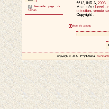
infos
6612, INRIA,
2008
.
Mots-clés :
Level Li
Nouvelle page de
démos
detection
,
remote se
Copyright :
haut de la page
Copyright © 2005 - Projet Ariana -
webmast