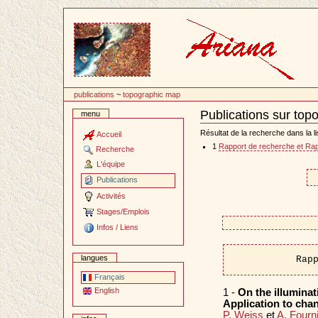
Passer
au
contenu
publications
~
topographic map
Publications sur to
menu
Document
Actions
Résultat de la recherche dans la li
Accueil
1
Rapport de recherche et Rap
Recherche
L'équipe
Publications
Activités
Stages/Emplois
Infos / Liens
langues
Rap
Français
English
1 -
On the illuminati
Application to cha
P. Weiss
et
A. Fourn