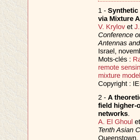
1 -
Synthetic
via Mixture 
V. Krylov
et
J
Conference o
Antennas and
Israel, nove
Mots-clés :
Ra
remote sensi
mixture mode
Copyright : I
2 -
A theoret
field higher-
networks
.
A. El Ghoul
e
Tenth Asian 
Queenstown,