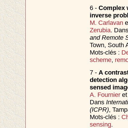
6 -
Complex w
inverse prob
M. Carlavan
e
Zerubia
. Dan
and Remote 
Town, South Af
Mots-clés :
De
scheme
,
remo
7 -
A contras
detection alg
sensed image
A. Fournier
e
Dans
Interna
(ICPR)
, Tam
Mots-clés :
Ch
sensing
.