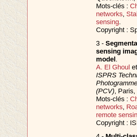
Mots-clés :
C
networks
,
Sta
sensing
.
Copyright : S
3 -
Segmentat
sensing imag
model
.
A. El Ghoul
e
ISPRS Techni
Photogrammet
(PCV)
, Paris
Mots-clés :
C
networks
,
Roa
remote sensi
Copyright : 
4 -
Multi-clas