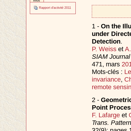
infos
Rapport d'activité 2011
1 -
On the Ill
under Direct
Detection
.
P. Weiss
et
A.
SIAM Journal
471, mars
20
Mots-clés :
Le
invariance
,
Ch
remote sensi
2 -
Geometric
Point Proce
F. Lafarge
et
Trans. Patter
32(9): pages