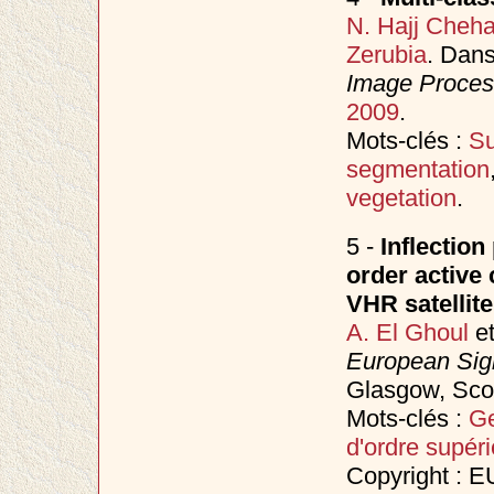
N. Hajj Cheh
Zerubia
. Dan
Image Process
2009
.
Mots-clés :
Su
segmentation
vegetation
.
5 -
Inflection
order active
VHR satellit
A. El Ghoul
e
European Sig
Glasgow, Sco
Mots-clés :
Ge
d'ordre supéri
Copyright : 