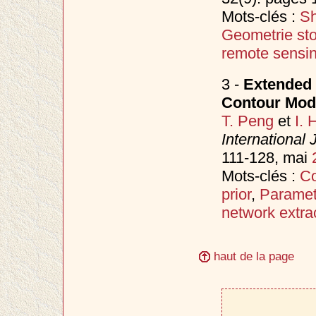
Mots-clés :
Sh
Geometrie st
remote sensi
3 -
Extended 
Contour Mod
T. Peng
et
I. 
International
111-128, mai
Mots-clés :
Co
prior
,
Paramet
network extra
haut de la page