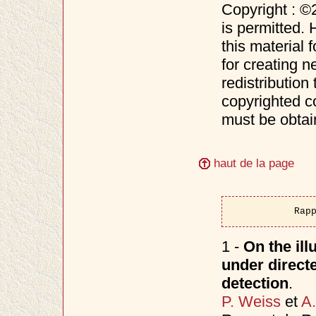
Copyright : ©
is permitted. 
this material 
for creating n
redistribution 
copyrighted c
must be obtai
haut de la page
Rap
1 -
On the ill
under directe
detection
.
P. Weiss
et
A.