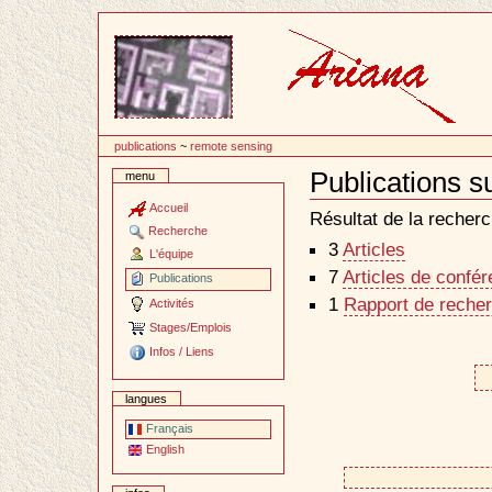
Passer
au
contenu
publications
~
remote sensing
Publications s
menu
Document
Actions
Accueil
Résultat de la recherc
Recherche
3
Articles
L'équipe
7
Articles de confé
Publications
1
Rapport de recher
Activités
Stages/Emplois
Infos / Liens
langues
Français
English