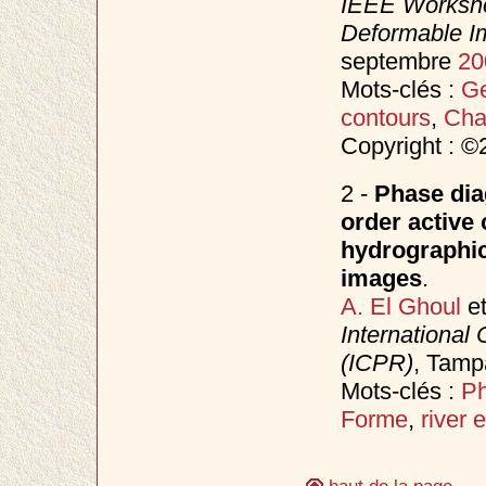
IEEE Worksho
Deformable I
septembre
20
Mots-clés :
Ge
contours
,
Cha
Copyright : 
2 -
Phase dia
order active 
hydrographic
images
.
A. El Ghoul
e
International
(ICPR)
, Tamp
Mots-clés :
Ph
Forme
,
river 
haut de la page