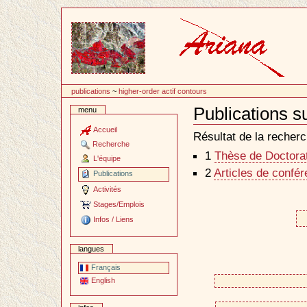
Passer
au
contenu
publications
~
higher-order actif contours
Publications s
menu
Document
Actions
Accueil
Résultat de la recherc
Recherche
1
Thèse de Doctorat 
L'équipe
2
Articles de confé
Publications
Activités
Stages/Emplois
Infos / Liens
langues
Français
English