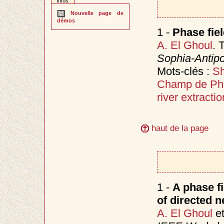
infos
Nouvelle page de
démos
1 -
Phase fie
A. El Ghoul
. 
Sophia-Antipo
Mots-clés :
Sh
Champ de Ph
river extractio
haut de la page
1 -
A phase f
of directed 
A. El Ghoul
e