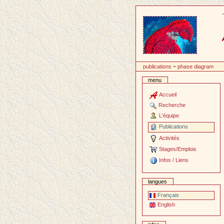
Passer
au
contenu
publications
~
phase diagram
menu
Accueil
Recherche
L'équipe
Publications
Activités
Stages/Emplois
Infos / Liens
langues
Français
English