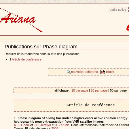
petite police
Publications sur Phase diagram
Document
Actions
Résultat de la recherche dans la liste des publications :
1
Article de conférence
nouvelle recherche
|
bibtex
affichage :
10 par page
|
20 par page
| 50 par page
Article de conférence
1 -
Phase diagram of a long bar under a higher-order active contour energy: 
hydrographic network extraction from VHR satellite images
.
A. El Ghoul
et
I. H. Jermyn
et
J. Zerubia
. Dans
International Conference on Patter
Tampa, Florida, décembre
2008
.