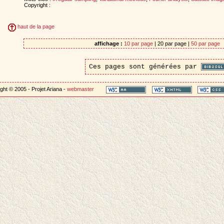
Copyright :
haut de la page
affichage :
10 par page
| 20 par page |
50 par page
Ces pages sont générées par
ght © 2005 - Projet Ariana -
webmaster