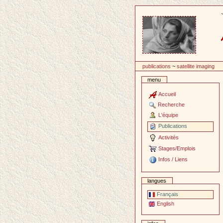
Passer
au
contenu
publications
~
satellite imaging
menu
Accueil
Recherche
L'équipe
Publications
Activités
Stages/Emplois
Infos / Liens
langues
Français
English