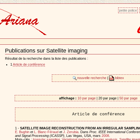
petite police
Publications sur Satellite imaging
Document
Actions
Résultat de la recherche dans la liste des publications :
1
Article de conférence
nouvelle recherche
|
bibtex
affichage :
10 par page
| 20 par page |
50 par page
Article de conférence
1 -
SATELLITE IMAGE RECONSTRUCTION FROM AN IRREGULAR SAMPLIN
E. Bughin
et
L. Blanc-Féraud
et
J. Zerubia
. Dans
Proc. IEEE International Confere
and Signal Processing (ICASSP)
, Las Vegas, USA, mars
2008
.
Mots-clés :
Irregular sampling
,
Variational methods
,
Fourier analysis
,
Satellite imag