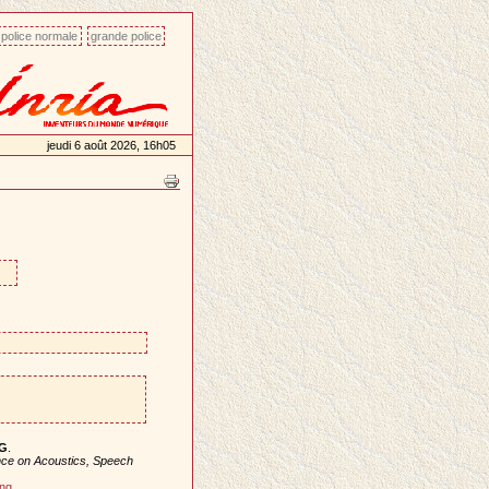
police normale
grande police
jeudi 6 août 2026, 16h05
G
.
nce on Acoustics, Speech
ing
.