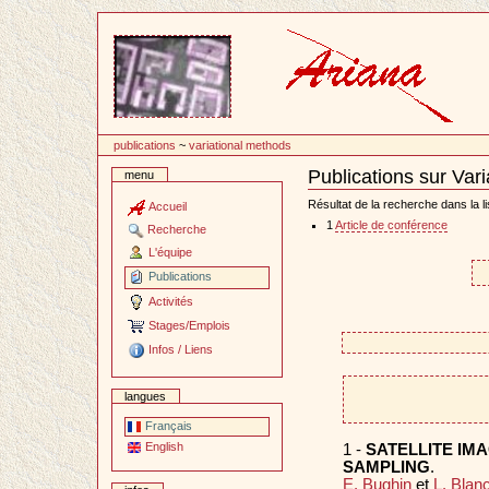
Passer
au
contenu
publications
~
variational methods
Publications sur Var
menu
Document
Actions
Résultat de la recherche dans la li
Accueil
1
Article de conférence
Recherche
L'équipe
Publications
Activités
Stages/Emplois
Infos / Liens
langues
Français
English
1 -
SATELLITE IM
SAMPLING
.
E. Bughin
et
L. Blan