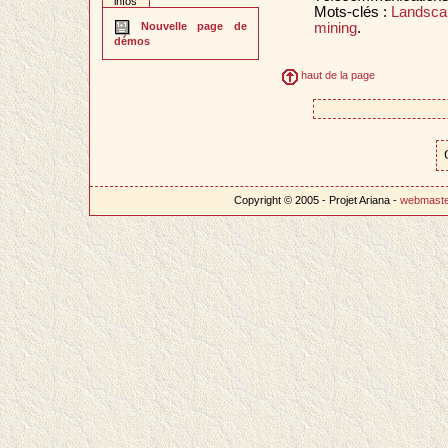
infos
Mots-clés :
Landsca
mining
.
Nouvelle page de
démos
haut de la page
Copyright © 2005 - Projet Ariana -
webmast