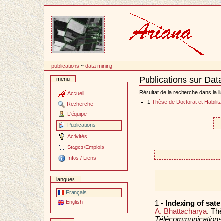
Passer
au
contenu
publications
~
data mining
Publications sur Dat
menu
Document
Actions
Résultat de la recherche dans la li
Accueil
1
Thèse de Doctorat et Habilita
Recherche
L'équipe
Publications
Activités
Stages/Emplois
Infos / Liens
langues
Français
English
1 -
Indexing of sate
A. Bhattacharya
. Th
Télécommunication