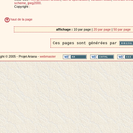
scheme
,
jpeg2000
.
Copyright :
haut de la page
affichage :
10 par page |
20 par page
|
50 par page
Ces pages sont générées par
ght © 2005 - Projet Ariana -
webmaster