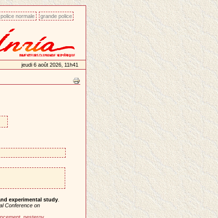
police normale
grande police
jeudi 6 août 2026, 11h41
and experimental study
.
nal Conference on
ancement
,
nesterov