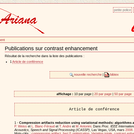
petite police
ent
Publications sur contrast enhancement
Document
Actions
Résultat de la recherche dans la liste des publications :
1
Article de conférence
nouvelle recherche
|
bibtex
affichage :
10 par page |
20 par page
|
50 par page
Article de conférence
1 -
Compression artifacts reduction using variational methods: algorithms 
P. Weiss
et
L. Blanc-Féraud
et
T. Andre
et
M. Antonini
. Dans
Proc. IEEE Internatio
Acoustics, Speech and Signal Processing (ICASSP)
, Las Vegas, USA, mars
2008
.
Mots-clés :
compression artifact
,
fast l1 optimization
,
Variation totale
,
contrast enh