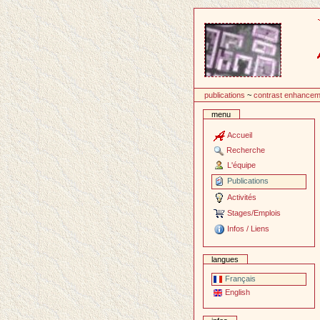
Passer
au
contenu
publications
~
contrast enhancem
menu
Accueil
Recherche
L'équipe
Publications
Activités
Stages/Emplois
Infos / Liens
langues
Français
English