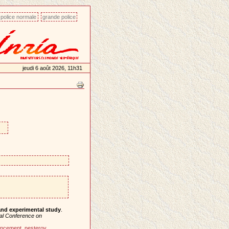
police normale
grande police
jeudi 6 août 2026, 11h31
and experimental study
.
nal Conference on
ancement
,
nesterov