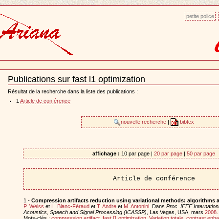
petite police
Publications sur fast l1 optimization
Document
Actions
Résultat de la recherche dans la liste des publications :
1
Article de conférence
nouvelle recherche
|
bibtex
affichage :
10 par page |
20 par page
|
50 par page
Article de conférence
1 -
Compression artifacts reduction using variational methods: algorithms 
P. Weiss
et
L. Blanc-Féraud
et
T. Andre
et
M. Antonini
. Dans
Proc. IEEE Internatio
Acoustics, Speech and Signal Processing (ICASSP)
, Las Vegas, USA, mars
2008
.
Mots-clés :
compression artifact
,
fast l1 optimization
,
Variation totale
,
contrast enh