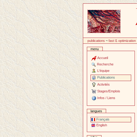
Passer
au
contenu
publications
~
fast l1 optimization
menu
Accueil
Recherche
L'équipe
Publications
Activités
Stages/Emplois
Infos / Liens
langues
Français
English