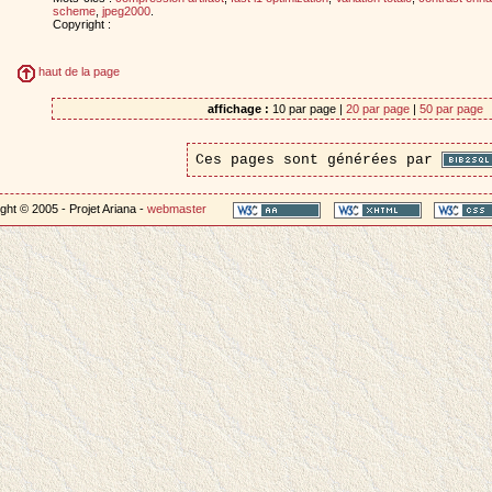
scheme
,
jpeg2000
.
Copyright :
haut de la page
affichage :
10 par page |
20 par page
|
50 par page
Ces pages sont générées par
ght © 2005 - Projet Ariana -
webmaster