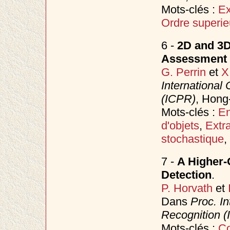
Mots-clés :
Ex
Ordre superie
6 -
2D and 3D
Assessment 
G. Perrin
et
X
International
(ICPR)
, Hong
Mots-clés :
En
d'objets
,
Extr
stochastique
,
7 -
A Higher-
Detection
.
P. Horvath
et
Dans
Proc. I
Recognition 
Mots-clés :
Co