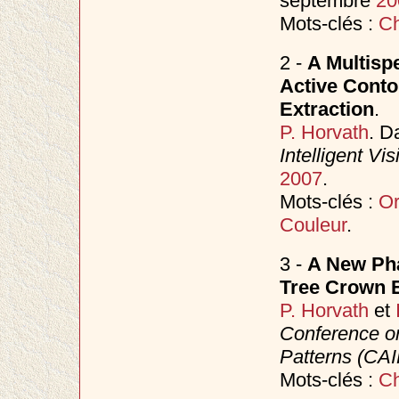
septembre
20
Mots-clés :
C
2 -
A Multisp
Active Conto
Extraction
.
P. Horvath
. D
Intelligent Vi
2007
.
Mots-clés :
Or
Couleur
.
3 -
A New Phas
Tree Crown E
P. Horvath
et
Conference o
Patterns (CAI
Mots-clés :
C