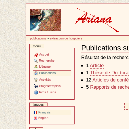
Passer
au
contenu
publications
~
extraction de houppiers
Publications s
menu
Document
Actions
Accueil
Résultat de la recherc
Recherche
1
Article
L'équipe
1
Thèse de Doctorat 
Publications
12
Articles de conf
Activités
Stages/Emplois
5
Rapports de reche
Infos / Liens
langues
Français
English