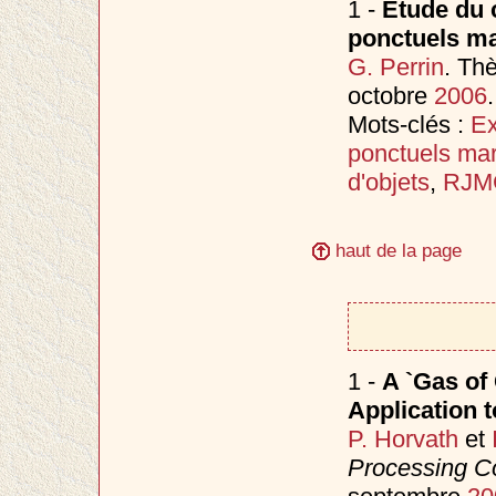
1 -
Etude du 
ponctuels m
G. Perrin
. Th
octobre
2006
.
Mots-clés :
Ex
ponctuels ma
d'objets
,
RJM
haut de la page
1 -
A `Gas of 
Application 
P. Horvath
et
Processing C