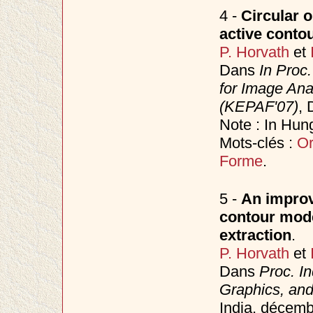
4 -
Circular 
active conto
P. Horvath
et
Dans
In Proc
for Image Ana
(KEPAF'07)
, 
Note : In Hun
Mots-clés :
Or
Forme
.
5 -
An improve
contour model
extraction
.
P. Horvath
et
Dans
Proc. I
Graphics, an
India, décem