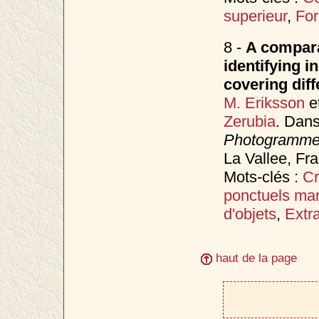
superieur
,
Fo
8 -
A compara
identifying i
covering diff
M. Eriksson
e
Zerubia
. Dan
Photogrammet
La Vallee, Fra
Mots-clés :
Cr
ponctuels ma
d'objets
,
Extr
haut de la page