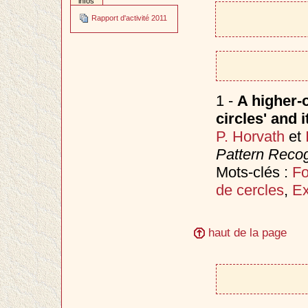
infos
Rapport d'activité 2011
1 -
A higher-o
circles' and 
P. Horvath
et
Pattern Recog
Mots-clés :
F
de cercles
,
Ex
haut de la page