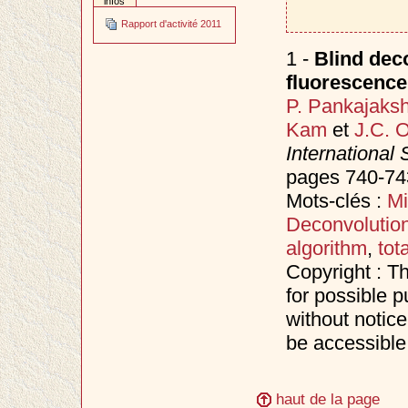
infos
Rapport d'activité 2011
1 -
Blind deco
fluorescenc
P. Pankajaks
Kam
et
J.C. O
International
pages 740-743
Mots-clés :
Mi
Deconvolutio
algorithm
,
tot
Copyright : T
for possible p
without notice
be accessible
haut de la page