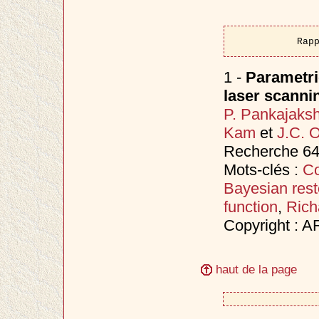
Rap
1 -
Parametri
laser scanni
P. Pankajaks
Kam
et
J.C. O
Recherche 649
Mots-clés :
Co
Bayesian rest
function
,
Rich
Copyright : 
haut de la page