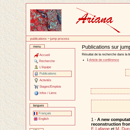
Passer
au
contenu
publications
~
jump process
Publications sur jum
menu
Document
Actions
Résultat de la recherche dans la li
Accueil
1
Article de conférence
Recherche
L'équipe
Publications
Activités
Stages/Emplois
Infos / Liens
langues
Français
English
1 -
A new computatio
reconstruction from
F. Lafarge
et
M. Dur