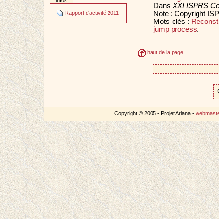
infos
Dans
XXI ISPRS Con
Note : Copyright IS
Rapport d'activité 2011
Mots-clés :
Reconstr
jump process
.
haut de la page
Copyright © 2005 - Projet Ariana -
webmast