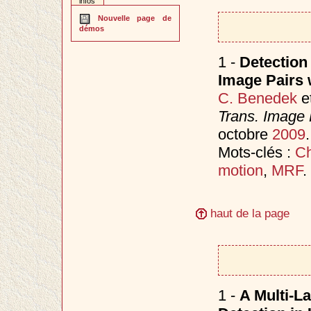
infos
Nouvelle page de
démos
1 -
Detection 
Image Pairs 
C. Benedek
e
Trans. Image
octobre
2009
.
Mots-clés :
Ch
motion
,
MRF
.
haut de la page
1 -
A Multi-L