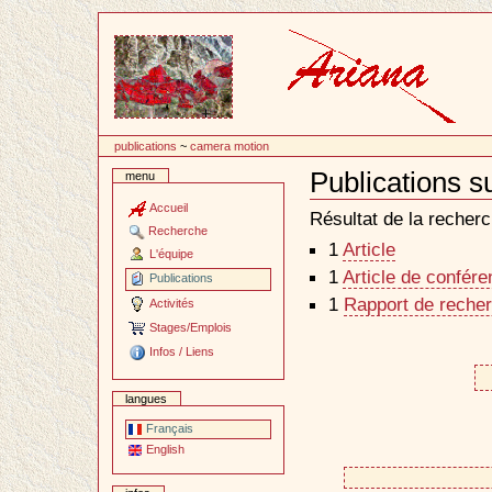
Passer
au
contenu
publications
~
camera motion
Publications 
menu
Document
Actions
Accueil
Résultat de la recherc
Recherche
1
Article
L'équipe
1
Article de confér
Publications
1
Rapport de recher
Activités
Stages/Emplois
Infos / Liens
langues
Français
English