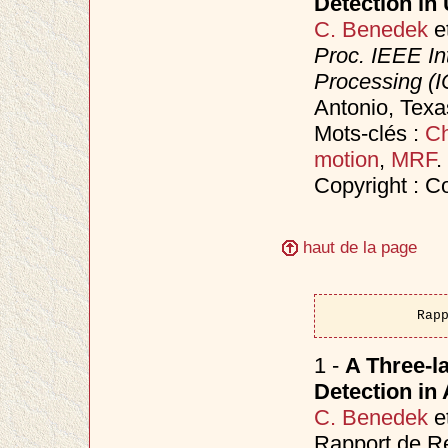
Detection in
C. Benedek
e
Proc. IEEE In
Processing (I
Antonio, Tex
Mots-clés :
Ch
motion
,
MRF
.
Copyright : C
haut de la page
Rap
1 -
A Three-l
Detection in
C. Benedek
e
Rapport de R