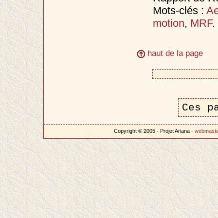
Mots-clés :
Ae
motion
,
MRF
.
haut de la page
Ces p
Copyright © 2005 - Projet Ariana -
webmast