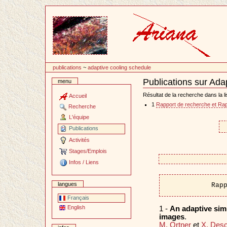
Passer
au
contenu
publications
~
adaptive cooling schedule
Publications sur Ada
menu
Document
Actions
Résultat de la recherche dans la li
Accueil
1
Rapport de recherche et Rap
Recherche
L'équipe
Publications
Activités
Stages/Emplois
Infos / Liens
langues
Rap
Français
English
1 -
An adaptive simu
images
.
M. Ortner
et
X. Des