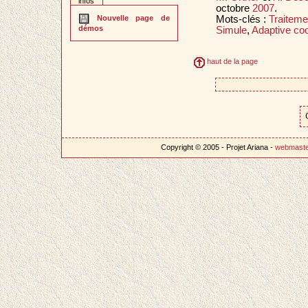
infos
octobre
2007
.
Mots-clés :
Traiteme
Nouvelle page de
démos
Simule
,
Adaptive coo
haut de la page
Copyright © 2005 - Projet Ariana -
webmast