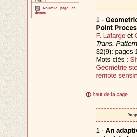
infos
Nouvelle page de
démos
1 -
Geometric
Point Proce
F. Lafarge
et
Trans. Patter
32(9): pages
Mots-clés :
Sh
Geometrie st
remote sensi
haut de la page
Rap
1 -
An adapti