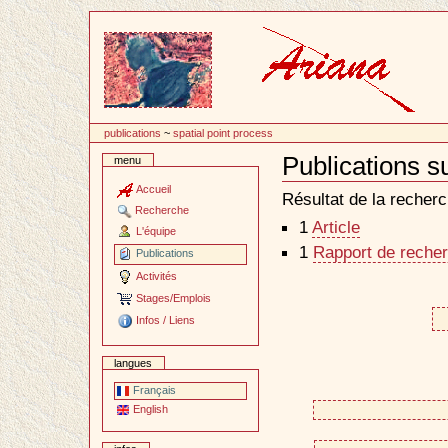
Passer
au
contenu
publications
~
spatial point process
Publications s
menu
Document
Actions
Accueil
Résultat de la recherc
Recherche
1
Article
L'équipe
1
Rapport de recher
Publications
Activités
Stages/Emplois
Infos / Liens
langues
Français
English