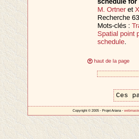
schedule for
M. Ortner
et
X
Recherche 63
Mots-clés :
Tr
Spatial point
schedule
.
haut de la page
Ces p
Copyright © 2005 - Projet Ariana -
webmast