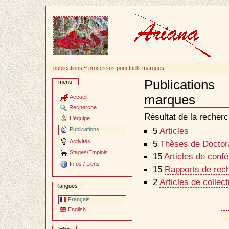
Passer
au
contenu
publications
~
processus ponctuels marques
Publication
menu
marques
Accueil
Document
Recherche
Actions
Résultat de la recherc
L'équipe
5
Articles
Publications
Activités
5
Thèses de Doctora
Stages/Emplois
15
Articles de conf
Infos / Liens
15
Rapports de rec
2
Articles de collec
langues
Français
English