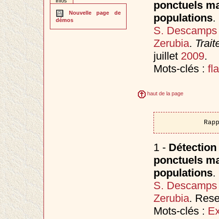
infos
ponctuels mar
Nouvelle page de
populations
.
démos
S. Descamps
Zerubia
.
Trait
juillet
2009
.
Mots-clés :
fl
haut de la page
Rap
1 -
Détection
ponctuels mar
populations
.
S. Descamps
Zerubia
. Res
Mots-clés :
Ex