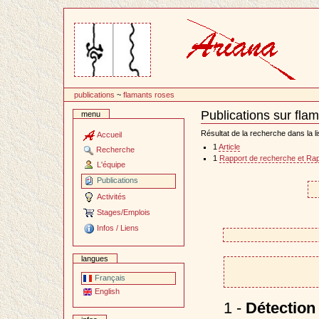
Passer
au
contenu
publications
~
flamants roses
Publications sur fla
menu
Document
Actions
Résultat de la recherche dans la li
Accueil
1
Article
Recherche
1
Rapport de recherche et Rap
L'équipe
Publications
Activités
Stages/Emplois
Infos / Liens
langues
Français
English
1 -
Détection