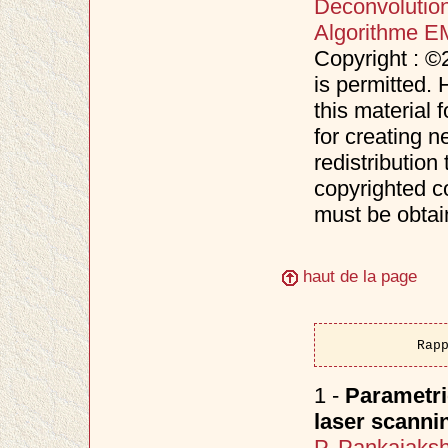
Deconvolutio
Algorithme E
Copyright : ©
is permitted. 
this material 
for creating n
redistribution 
copyrighted c
must be obtai
haut de la page
Rap
1 -
Parametri
laser scanni
P. Pankajaks