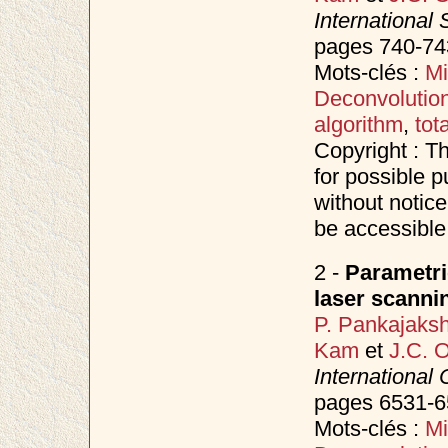
International
pages 740-743
Mots-clés :
Mi
Deconvolutio
algorithm
,
tot
Copyright : T
for possible p
without notice
be accessible
2 -
Parametri
laser scanni
P. Pankajaks
Kam
et
J.C. O
Internationa
pages 6531-6
Mots-clés :
Mi