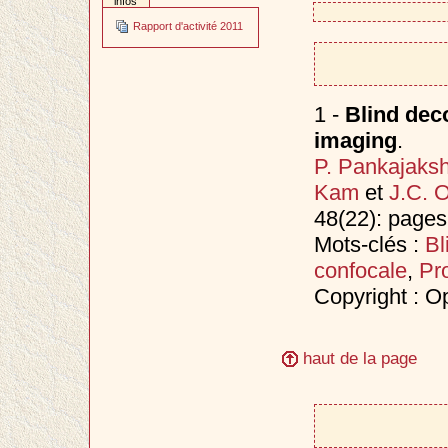
infos
Rapport d'activité 2011
1 -
Blind deco
imaging
.
P. Pankajaks
Kam
et
J.C. O
48(22): page
Mots-clés :
Bl
confocale
,
Pr
Copyright : O
haut de la page