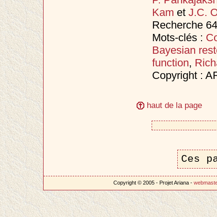
Kam
et
J.C. O
Recherche 649
Mots-clés :
Co
Bayesian rest
function
,
Rich
Copyright : 
haut de la page
Ces p
Copyright © 2005 - Projet Ariana -
webmast