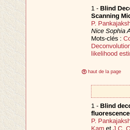
1 -
Blind Dec
Scanning Mi
P. Pankajaks
Nice Sophia A
Mots-clés :
Co
Deconvolutio
likelihood es
haut de la page
1 -
Blind deco
fluorescenc
P. Pankajaks
Kam
et
J.C. O