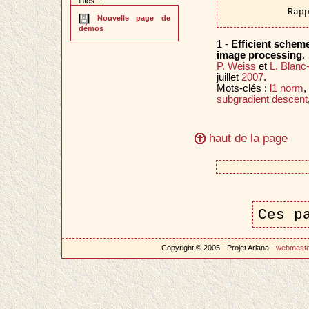
infos
Rap
Nouvelle page de
démos
1 -
Efficient scheme
image processing
.
P. Weiss
et
L. Blanc
juillet
2007
.
Mots-clés :
l1 norm
,
subgradient descent
haut de la page
Ces p
Copyright © 2005 - Projet Ariana -
webmast