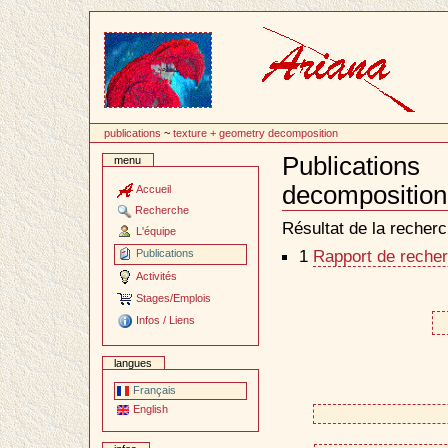
Passer
au
contenu
publications
~
texture + geometry decomposition
Publication
menu
decomposition
Accueil
Document
Recherche
Actions
Résultat de la recherc
L'équipe
1
Rapport de recher
Publications
Activités
Stages/Emplois
Infos / Liens
langues
Français
English