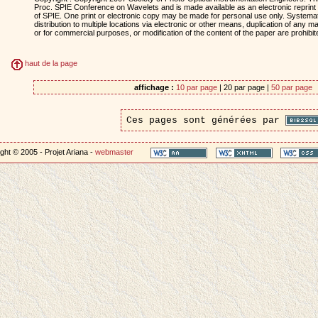
Proc. SPIE Conference on Wavelets and is made available as an electronic reprint 
of SPIE. One print or electronic copy may be made for personal use only. Systemati
distribution to multiple locations via electronic or other means, duplication of any mat
or for commercial purposes, or modification of the content of the paper are prohibit
haut de la page
affichage :
10 par page
| 20 par page |
50 par page
Ces pages sont générées par
ght © 2005 - Projet Ariana -
webmaster