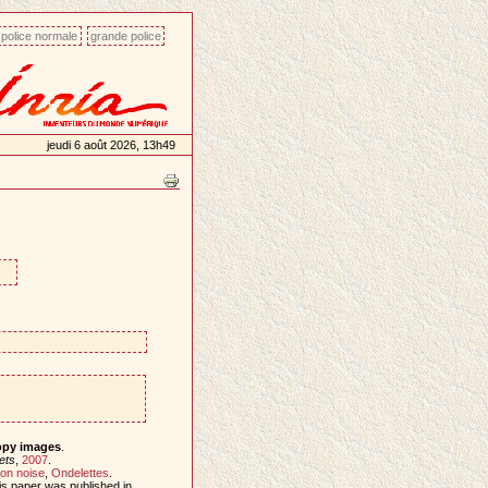
police normale
grande police
jeudi 6 août 2026, 13h49
opy images
.
ets
,
2007
.
on noise
,
Ondelettes
.
is paper was published in