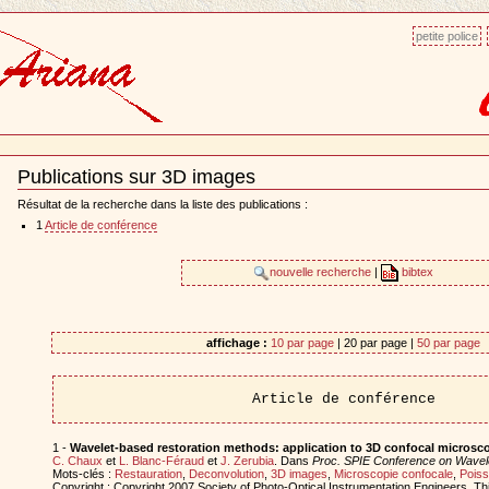
petite police
Publications sur 3D images
Document
Actions
Résultat de la recherche dans la liste des publications :
1
Article de conférence
nouvelle recherche
|
bibtex
affichage :
10 par page
| 20 par page |
50 par page
Article de conférence
1 -
Wavelet-based restoration methods: application to 3D confocal microsc
C. Chaux
et
L. Blanc-Féraud
et
J. Zerubia
. Dans
Proc. SPIE Conference on Wavel
Mots-clés :
Restauration
,
Deconvolution
,
3D images
,
Microscopie confocale
,
Poiss
Copyright : Copyright 2007 Society of Photo-Optical Instrumentation Engineers. Th