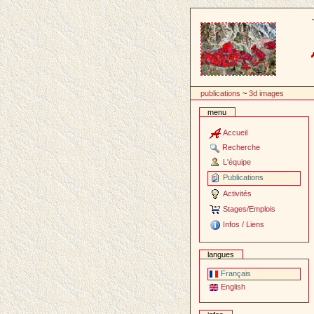
Passer
au
contenu
publications
~
3d images
menu
Accueil
Recherche
L'équipe
Publications
Activités
Stages/Emplois
Infos / Liens
langues
Français
English