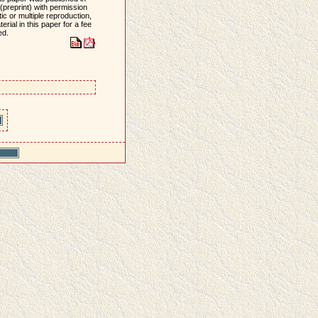
(preprint) with permission
c or multiple reproduction,
erial in this paper for a fee
ed.