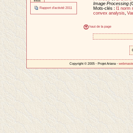
infos
Image Processing 
Mots-clés :
l1 norm 
Rapport d'activité 2011
convex analysis
,
Var
haut de la page
Copyright © 2005 - Projet Ariana -
webmast