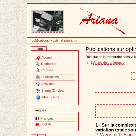
Passer
au
contenu
publications
~
optimal algorithm
Publications sur opt
menu
Document
Actions
Résultat de la recherche dans la li
Accueil
1
Article de conférence
Recherche
L'équipe
Publications
Activités
Stages/Emplois
Infos / Liens
langues
Français
English
1 -
Sur la complexit
variation totale so
P. Weiss
et
L. Blanc