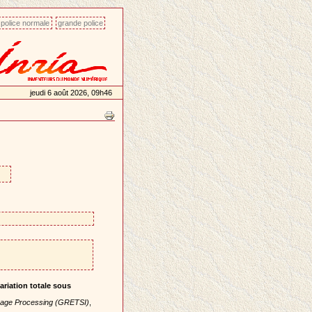
police normale
grande police
jeudi 6 août 2026, 09h46
ariation totale sous
mage Processing (GRETSI)
,