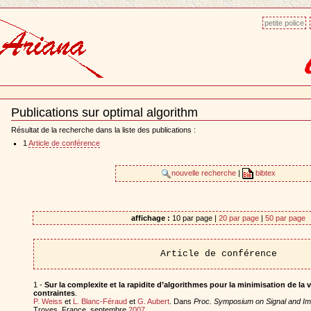
petite police
Publications sur optimal algorithm
Document
Actions
Résultat de la recherche dans la liste des publications :
1
Article de conférence
nouvelle recherche
|
bibtex
affichage :
10 par page |
20 par page
|
50 par page
Article de conférence
1 -
Sur la complexite et la rapidite d’algorithmes pour la minimisation de la v
contraintes
.
P. Weiss
et
L. Blanc-Féraud
et
G. Aubert
. Dans
Proc. Symposium on Signal and I
Troyes, France, septembre
2007
.