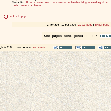
Mots-clés :
l1 norm minimization
,
compression noise denoising
,
optimal algorithm
,
c
totale
,
nesterov scheme
.
haut de la page
affichage :
10 par page |
20 par page
|
50 par page
Ces pages sont générées par
ght © 2005 - Projet Ariana -
webmaster