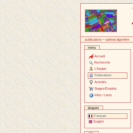
Passer
au
contenu
publications
~
optimal algorithm
menu
Accueil
Recherche
L'équipe
Publications
Activités
Stages/Emplois
Infos / Liens
langues
Français
English