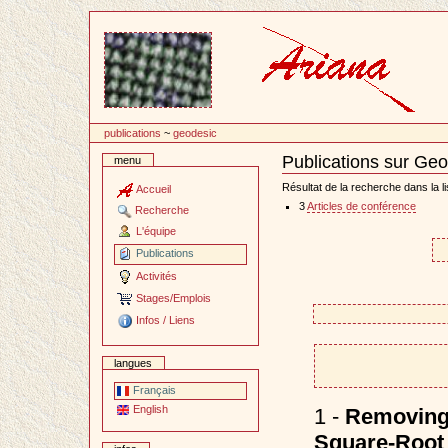
Passer
au
contenu
publications
~
geodesic
Publications sur Ge
menu
Document
Actions
Résultat de la recherche dans la li
Accueil
3
Articles de conférence
Recherche
L'équipe
Publications
Activités
Stages/Emplois
Infos / Liens
langues
Français
English
1 -
Removing 
Square-Root 