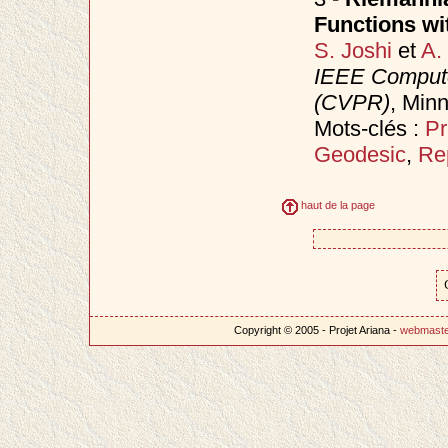
Functions wit
S. Joshi
et
A.
IEEE Compute
(CVPR)
, Min
Mots-clés :
Pr
Geodesic
,
Re
haut de la page
Copyright © 2005 - Projet Ariana -
webmast