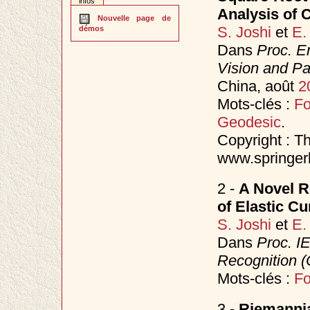
infos
Analysis of 
Nouvelle page de
S. Joshi
et
E.
démos
Dans
Proc. E
Vision and P
China, août
2
Mots-clés :
F
Geodesic
.
Copyright : Th
www.springerl
2 -
A Novel R
of Elastic C
S. Joshi
et
E.
Dans
Proc. I
Recognition 
Mots-clés :
F
3 -
Riemannia