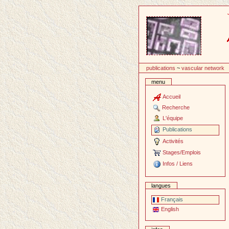
Passer
au
contenu
publications
~
vascular network
menu
Accueil
Recherche
L'équipe
Publications
Activités
Stages/Emplois
Infos / Liens
langues
Français
English