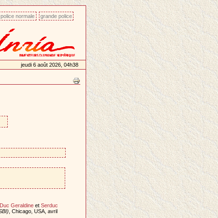
police normale
grande police
jeudi 6 août 2026, 04h38
Duc Geraldine
et
Serduc
SBI)
, Chicago, USA, avril