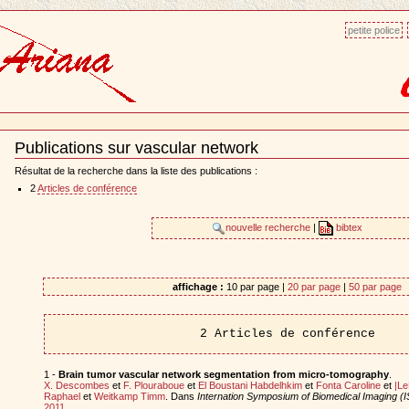
petite police
Publications sur vascular network
Document
Actions
Résultat de la recherche dans la liste des publications :
2
Articles de conférence
nouvelle recherche
|
bibtex
affichage :
10 par page |
20 par page
|
50 par page
2 Articles de conférence
1 -
Brain tumor vascular network segmentation from micro-tomography
.
X. Descombes
et
F. Plouraboue
et
El Boustani Habdelhkim
et
Fonta Caroline
et
|Le
Raphael
et
Weitkamp Timm
. Dans
Internation Symposium of Biomedical Imaging (I
2011
.