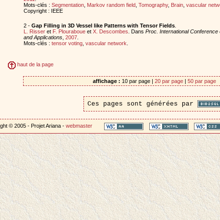
Mots-clés :
Segmentation
,
Markov random field
,
Tomography
,
Brain
,
vascular netw
Copyright : IEEE
2 -
Gap Filling in 3D Vessel like Patterns with Tensor Fields
.
L. Risser
et
F. Plouraboue
et
X. Descombes
. Dans
Proc. International Conference
and Applications
,
2007
.
Mots-clés :
tensor voting
,
vascular network
.
haut de la page
affichage :
10 par page |
20 par page
|
50 par page
Ces pages sont générées par
ght © 2005 - Projet Ariana -
webmaster