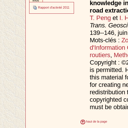
infos
knowledge in 
Rapport d'activité 2011
road extract
T. Peng
et
I. 
Trans. Geosc
139--146, jui
Mots-clés :
Zo
d'Information
routiers
,
Metho
Copyright : ©
is permitted. 
this material 
for creating n
redistribution 
copyrighted c
must be obtai
haut de la page