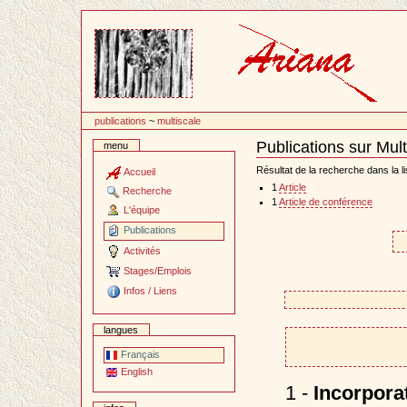
Passer
au
contenu
publications
~
multiscale
Publications sur Mult
menu
Document
Actions
Résultat de la recherche dans la li
Accueil
1
Article
Recherche
1
Article de conférence
L'équipe
Publications
Activités
Stages/Emplois
Infos / Liens
langues
Français
English
1 -
Incorporat