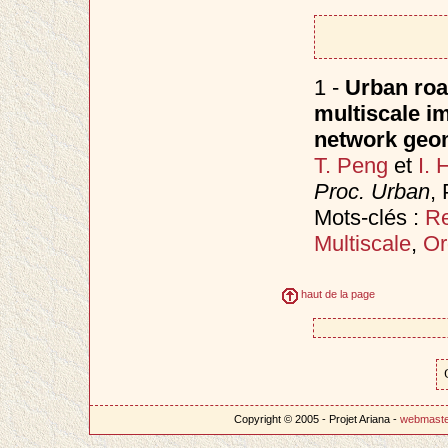
1 -
Urban roa
multiscale i
network geo
T. Peng
et
I. 
Proc. Urban
, 
Mots-clés :
Re
Multiscale
,
Or
haut de la page
Copyright © 2005 - Projet Ariana -
webmast