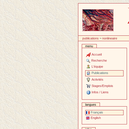
Passer
au
contenu
publications
~
nonlineaire
menu
Accueil
Recherche
L'équipe
Publications
Activités
Stages/Emplois
Infos / Liens
langues
Français
English