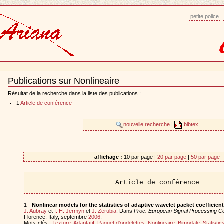
petite police
Publications sur Nonlineaire
Document
Actions
Résultat de la recherche dans la liste des publications :
1
Article de conférence
nouvelle recherche
|
bibtex
affichage :
10 par page |
20 par page
|
50 par page
Article de conférence
1 -
Nonlinear models for the statistics of adaptive wavelet packet coefficient
J. Aubray
et
I. H. Jermyn
et
J. Zerubia
. Dans
Proc. European Signal Processing 
Florence, Italy, septembre
2006
.
Mots-clés :
Texture
,
Adaptatif
,
Paquet d'ondelettes
,
Nonlineaire
,
Bimodale
,
Statistic