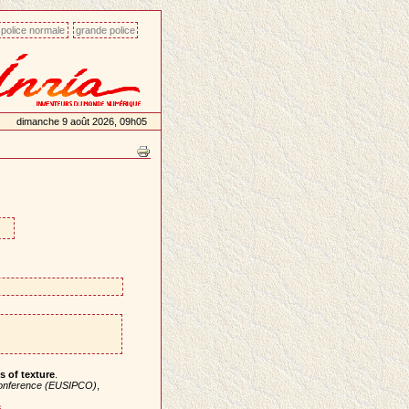
police normale
grande police
dimanche 9 août 2026, 09h05
s of texture
.
Conference (EUSIPCO)
,
s
.