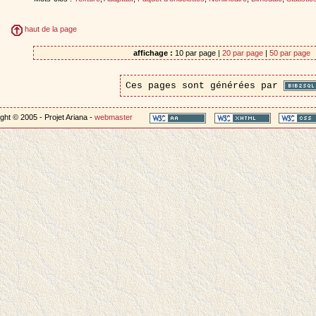
haut de la page
affichage :
10 par page |
20 par page
|
50 par page
Ces pages sont générées par
ght © 2005 - Projet Ariana -
webmaster