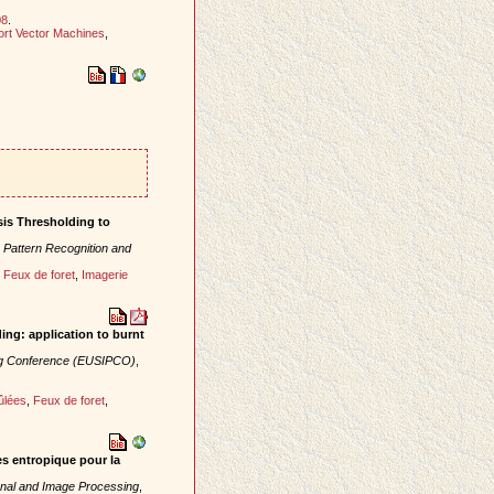
08
.
rt Vector Machines
,
is Thresholding to
 Pattern Recognition and
,
Feux de foret
,
Imagerie
ng: application to burnt
ng Conference (EUSIPCO)
,
ûlées
,
Feux de foret
,
s entropique pour la
nal and Image Processing
,