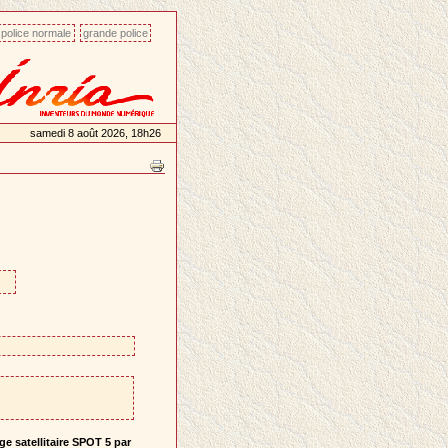
police normale
grande police
samedi 8 août 2026, 18h26
ge satellitaire SPOT 5 par