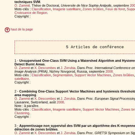
techniques SVM
.
O. Zammit
. Thèse de Doctorat,
Universite de Nice Sophia Antipolis
, septembre
20
Mots-clés :
Classification
,
Imagerie satellitaire
,
Zones brûlées
,
Feux de foret
,
Suppo
Croissance de Region
.
Copyright :
haut de la page
5 Articles de conférence
1 -
Unsupervised One-Class SVM Using a Watershed Algorithm and Hysteres
Detect Burnt Areas
.
O. Zammit
et
X. Descombes
et
J. Zerubia
. Dans
Proc. International Conference on
Image Analysis (PRIA)
, Nizhny Novgorod, Russia, septembre
2008
.
Mots-clés :
Classification
,
Segmentation
,
Support Vector Machines
,
Zones brûlées
satellitaire
.
Copyright :
2 -
Combining One-Class Support Vector Machines and hysteresis thresholdi
area mapping
.
O. Zammit
et
X. Descombes
et
J. Zerubia
. Dans
Proc. European Signal Processi
Lausanne, Switzerland, août
2008
.
Note : à paraître.
Mots-clés :
Classification
,
Imagerie satellitaire
,
Support Vector Machines
,
Zones br
Clustering
.
Copyright :
3 -
Apprentissage non supervisé des SVM par un algorithme des K-moyenne
détection de zones brûlées
.
O. Zammit
et
X. Descombes
et
J. Zerubia
. Dans
Proc. GRETSI Symposium on Sig