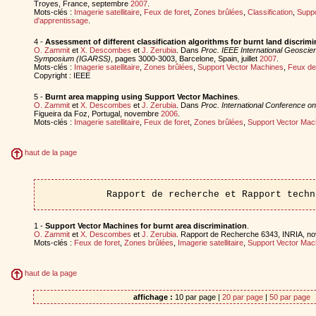
Troyes, France, septembre
2007
.
Mots-clés :
Imagerie satellitaire
,
Feux de foret
,
Zones brûlées
,
Classification
,
Suppo
d'apprentissage
.
4 -
Assessment of different classification algorithms for burnt land discrimi
O. Zammit
et
X. Descombes
et
J. Zerubia
. Dans
Proc. IEEE International Geosci
Symposium (IGARSS)
, pages 3000-3003, Barcelone, Spain, juillet
2007
.
Mots-clés :
Imagerie satellitaire
,
Zones brûlées
,
Support Vector Machines
,
Feux de 
Copyright : IEEE
5 -
Burnt area mapping using Support Vector Machines
.
O. Zammit
et
X. Descombes
et
J. Zerubia
. Dans
Proc. International Conference o
Figueira da Foz, Portugal, novembre
2006
.
Mots-clés :
Imagerie satellitaire
,
Feux de foret
,
Zones brûlées
,
Support Vector Mac
haut de la page
Rapport de recherche et Rapport techn
1 -
Support Vector Machines for burnt area discrimination
.
O. Zammit
et
X. Descombes
et
J. Zerubia
. Rapport de Recherche 6343, INRIA, 
Mots-clés :
Feux de foret
,
Zones brûlées
,
Imagerie satellitaire
,
Support Vector Mac
haut de la page
affichage :
10 par page |
20 par page
|
50 par page