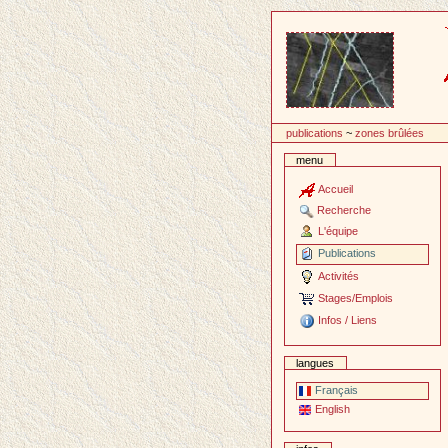
Passer
au
contenu
publications
~
zones brûlées
menu
Accueil
Recherche
L'équipe
Publications
Activités
Stages/Emplois
Infos / Liens
langues
Français
English