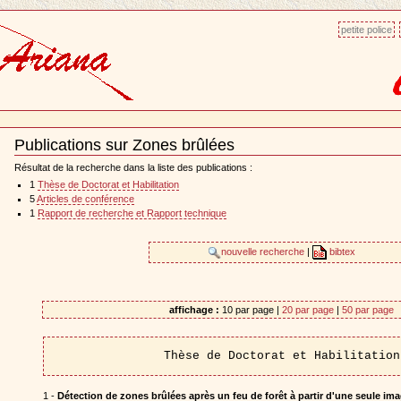
petite police
Publications sur Zones brûlées
Document
Actions
Résultat de la recherche dans la liste des publications :
1
Thèse de Doctorat et Habilitation
5
Articles de conférence
1
Rapport de recherche et Rapport technique
nouvelle recherche
|
bibtex
affichage :
10 par page |
20 par page
|
50 par page
Thèse de Doctorat et Habilitation
1 -
Détection de zones brûlées après un feu de forêt à partir d'une seule ima