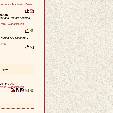
rt Vector Machines
,
Base
nation
.
ence and Remote Sensing
foret
,
Classification
.
n Forest Fire Research
,
hines
.
ique
novembre
2007
.
hines
,
Classification
.