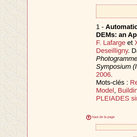
1 -
Automatic
DEMs: an App
F. Lafarge
et
Deseilligny
. 
Photogrammet
Symposium (
2006
.
Mots-clés :
Re
Model
,
Buildi
PLEIADES sim
haut de la page