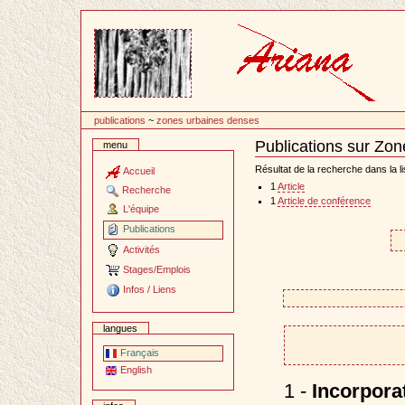
Passer
au
contenu
publications
~
zones urbaines denses
Publications sur Zo
menu
Document
Actions
Résultat de la recherche dans la li
Accueil
1
Article
Recherche
1
Article de conférence
L'équipe
Publications
Activités
Stages/Emplois
Infos / Liens
langues
Français
English
1 -
Incorporat