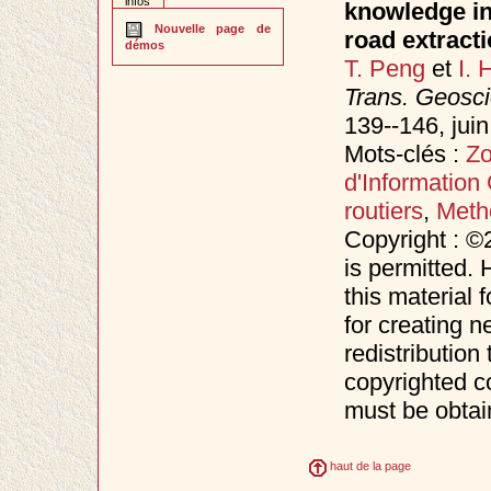
infos
knowledge in 
Nouvelle page de
road extract
démos
T. Peng
et
I. 
Trans. Geosc
139--146, jui
Mots-clés :
Zo
d'Information
routiers
,
Metho
Copyright : ©
is permitted. 
this material 
for creating n
redistribution 
copyrighted c
must be obtai
haut de la page