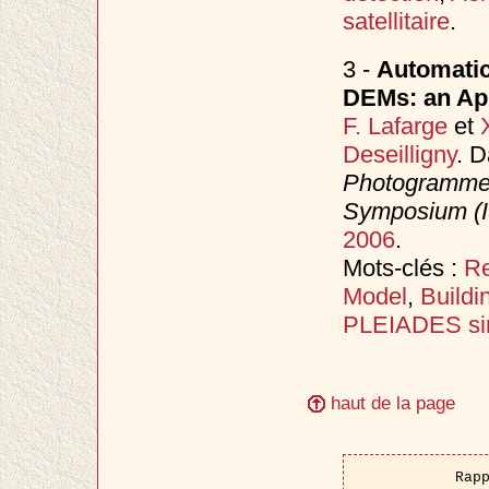
satellitaire
.
3 -
Automatic
DEMs: an App
F. Lafarge
et
Deseilligny
. 
Photogrammet
Symposium (
2006
.
Mots-clés :
Re
Model
,
Buildi
PLEIADES sim
haut de la page
Rap