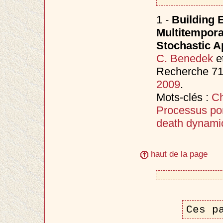
1 -
Building 
Multitemporal
Stochastic 
C. Benedek
e
Recherche 714
2009
.
Mots-clés :
Ch
Processus po
death dynami
haut de la page
Ces p