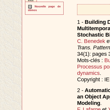
infos
Nouvelle page de
démos
1 -
Building 
Multitempora
Stochastic B
C. Benedek
e
Trans. Patter
34(1): pages 
Mots-clés :
Bu
Processus po
dynamics
.
Copyright : I
2 -
Automatic
an Object Ap
Modeling
.
F. Lafarge
et