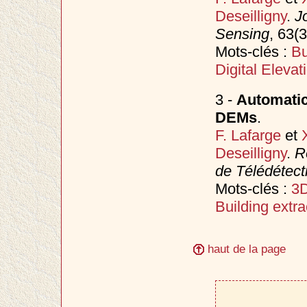
Deseilligny
.
J
Sensing
, 63(
Mots-clés :
Bu
Digital Eleva
3 -
Automatic
DEMs
.
F. Lafarge
et
Deseilligny
.
R
de Télédétect
Mots-clés :
3D
Building extra
haut de la page