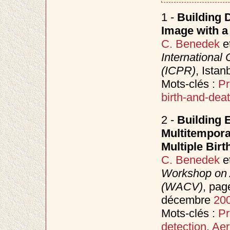
1 -
Building 
Image with a
C. Benedek
e
International
(ICPR)
, Istan
Mots-clés :
Pr
birth-and-dea
2 -
Building 
Multitempora
Multiple Bir
C. Benedek
e
Workshop on A
(WACV)
, pag
décembre
20
Mots-clés :
Pr
detection
,
Aer