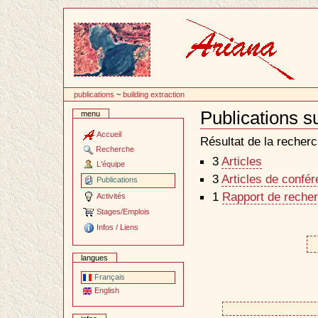
Passer
au
contenu
publications
~
building extraction
Publications su
menu
Document
Actions
Accueil
Résultat de la recherc
Recherche
3
Articles
L'équipe
3
Articles de confé
Publications
1
Rapport de recher
Activités
Stages/Emplois
Infos / Liens
langues
Français
English