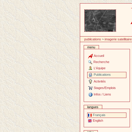
Passer
au
contenu
publications
~
imagerie satellitaire
menu
Accueil
Recherche
L'équipe
Publications
Activités
Stages/Emplois
Infos / Liens
langues
Français
English