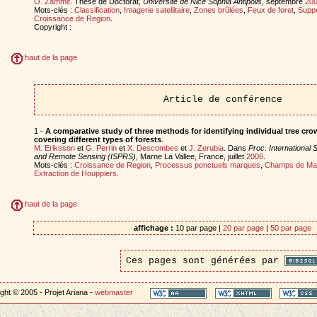
O. Zammit
. Thèse de Doctorat,
Universite de Nice Sophia Antipolis
, septembre
20
Mots-clés :
Classification
,
Imagerie satellitaire
,
Zones brûlées
,
Feux de foret
,
Suppo
Croissance de Region
.
Copyright :
haut de la page
Article de conférence
1 -
A comparative study of three methods for identifying individual tree cro
covering different types of forests
.
M. Eriksson
et
G. Perrin
et
X. Descombes
et
J. Zerubia
. Dans
Proc. International
and Remote Sensing (ISPRS)
, Marne La Vallee, France, juillet
2006
.
Mots-clés :
Croissance de Region
,
Processus ponctuels marques
,
Champs de Ma
Extraction de Houppiers
.
haut de la page
affichage :
10 par page |
20 par page
|
50 par page
Ces pages sont générées par
ght © 2005 - Projet Ariana -
webmaster