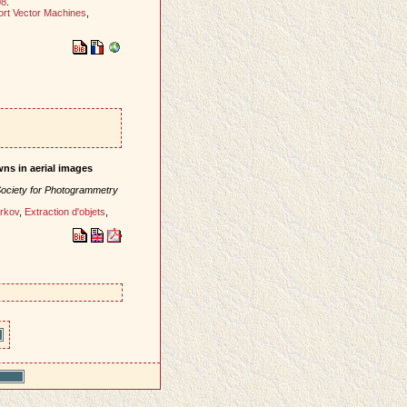
08
.
rt Vector Machines
,
wns in aerial images
 Society for Photogrammetry
rkov
,
Extraction d'objets
,