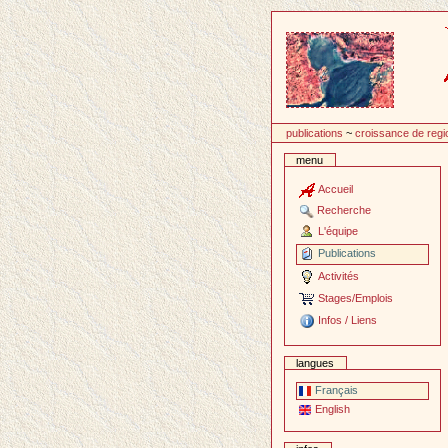
Passer
au
contenu
publications
~
croissance de regi
menu
Accueil
Recherche
L'équipe
Publications
Activités
Stages/Emplois
Infos / Liens
langues
Français
English