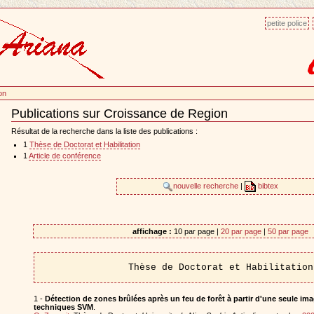
petite police
on
Publications sur Croissance de Region
Document
Actions
Résultat de la recherche dans la liste des publications :
1
Thèse de Doctorat et Habilitation
1
Article de conférence
nouvelle recherche
|
bibtex
affichage :
10 par page |
20 par page
|
50 par page
Thèse de Doctorat et Habilitation
1 -
Détection de zones brûlées après un feu de forêt à partir d'une seule ima
techniques SVM
.