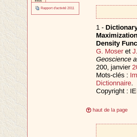
infos
Rapport d'activité 2011
1 -
Dictionar
Maximization
Density Func
G. Moser
et
J
Geoscience a
200, janvier
2
Mots-clés :
I
Dictionnaire
.
Copyright : I
haut de la page