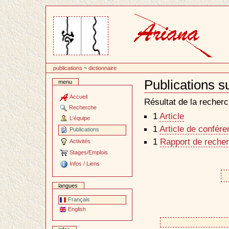
Passer
au
contenu
publications
~
dictionnaire
Publications s
menu
Document
Actions
Accueil
Résultat de la recherc
Recherche
1
Article
L'équipe
1
Article de confér
Publications
1
Rapport de recher
Activités
Stages/Emplois
Infos / Liens
langues
Français
English