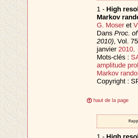
1 -
High reso
Markov rando
G. Moser
et
V
Dans
Proc. o
2010)
, Vol. 
janvier
2010
.
Mots-clés :
SA
amplitude prob
Markov random
Copyright : S
haut de la page
Rap
1 -
High reso