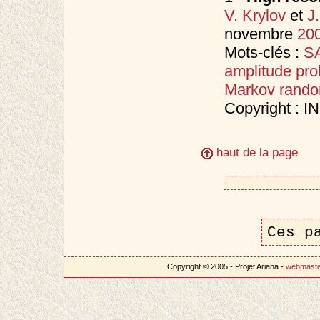
V. Krylov
et
J
novembre
20
Mots-clés :
SA
amplitude prob
Markov random
Copyright : 
haut de la page
Ces p
Copyright © 2005 - Projet Ariana -
webmast