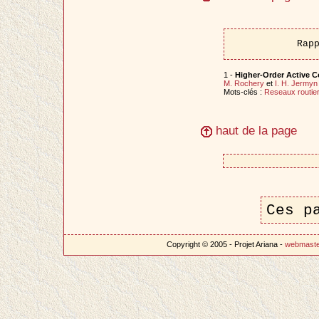
Rap
1 -
Higher-Order Active C
M. Rochery
et
I. H. Jermyn
Mots-clés :
Reseaux routie
haut de la page
Ces p
Copyright © 2005 - Projet Ariana -
webmast