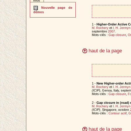
infos
Nouvelle page de
démos
1 -
Higher-Order Active C
M. Rochery
et
I. H. Jermyn
septembre
2007
.
Mots-clés :
Gap closure
,
Or
haut de la page
1 -
New Higher-order Acti
M. Rochery
et
I. H. Jermyn
(ICIP)
, Genoa, Italy, septe
Mots-clés :
Gap closure
,
F
2 -
Gap closure in (road)
M. Rochery
et
I. H. Jermyn
(ICIP)
, Singapore, octobre
Mots-clés :
Contour actif
,
G
haut de la page