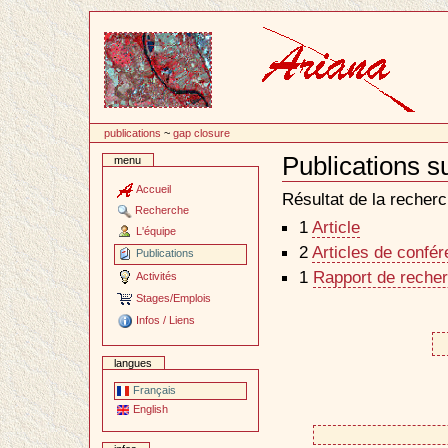
Passer
au
contenu
publications
~
gap closure
Publications s
menu
Document
Actions
Accueil
Résultat de la recherc
Recherche
1
Article
L'équipe
2
Articles de confé
Publications
1
Rapport de recher
Activités
Stages/Emplois
Infos / Liens
langues
Français
English