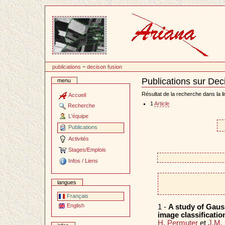
Passer
au
contenu
publications
~
decison fusion
Publications sur Dec
menu
Document
Actions
Résultat de la recherche dans la li
Accueil
1
Article
Recherche
L'équipe
Publications
Activités
Stages/Emplois
Infos / Liens
langues
Français
English
1 -
A study of Gauss
image classificati
H. Permuter
et
J.M.