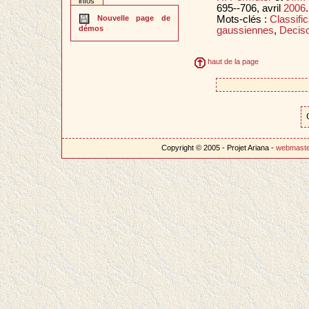
infos
695--706, avril
2006
.
Mots-clés :
Classific
Nouvelle page de
démos
gaussiennes
,
Deciso
haut de la page
Copyright © 2005 - Projet Ariana -
webmast