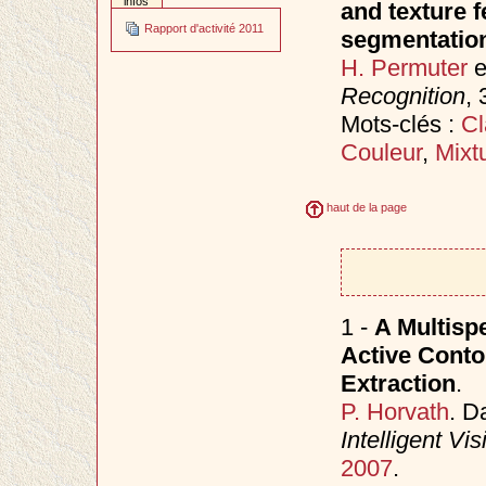
infos
and texture f
Rapport d'activité 2011
segmentatio
H. Permuter
e
Recognition
, 
Mots-clés :
Cl
Couleur
,
Mixt
haut de la page
1 -
A Multisp
Active Conto
Extraction
.
P. Horvath
. D
Intelligent Vi
2007
.