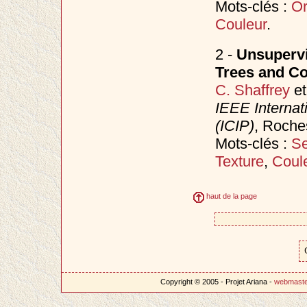
Mots-clés :
Or
Couleur
.
2 -
Unsupervi
Trees and C
C. Shaffrey
e
IEEE Internat
(ICIP)
, Roche
Mots-clés :
Se
Texture
,
Coul
haut de la page
Copyright © 2005 - Projet Ariana -
webmast