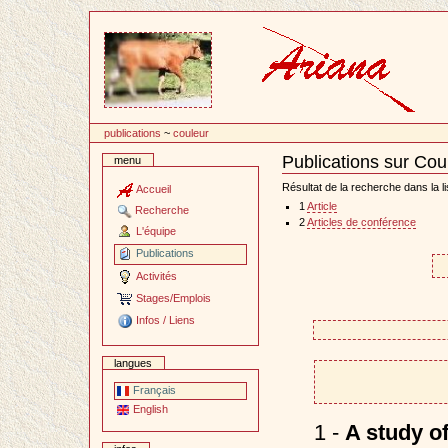
Passer
au
contenu
publications
~
couleur
Publications sur Cou
menu
Document
Actions
Résultat de la recherche dans la li
Accueil
1
Article
Recherche
2
Articles de conférence
L'équipe
Publications
Activités
Stages/Emplois
Infos / Liens
langues
Français
English
1 -
A study o