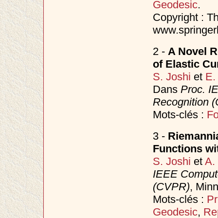
Geodesic
.
Copyright : Th
www.springerl
2 -
A Novel R
of Elastic C
S. Joshi
et
E.
Dans
Proc. I
Recognition 
Mots-clés :
F
3 -
Riemannia
Functions wit
S. Joshi
et
A.
IEEE Compute
(CVPR)
, Min
Mots-clés :
Pr
Geodesic
,
Re