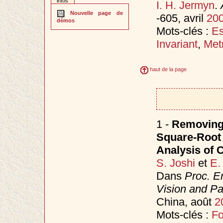
infos
I. H. Jermyn
.
Nouvelle page de
-605, avril
20
démos
Mots-clés :
Es
Invariant
,
Met
haut de la page
1 -
Removing 
Square-Root 
Analysis of 
S. Joshi
et
E.
Dans
Proc. E
Vision and P
China, août
2
Mots-clés :
F