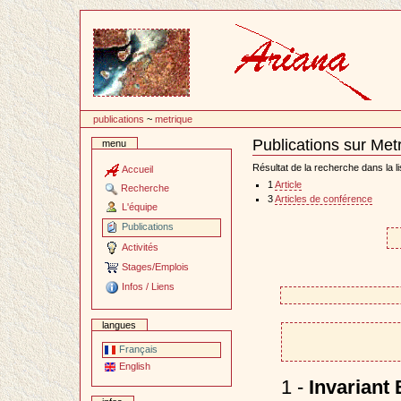
Passer
au
contenu
publications
~
metrique
Publications sur Met
menu
Document
Actions
Résultat de la recherche dans la li
Accueil
1
Article
Recherche
3
Articles de conférence
L'équipe
Publications
Activités
Stages/Emplois
Infos / Liens
langues
Français
English
1 -
Invariant