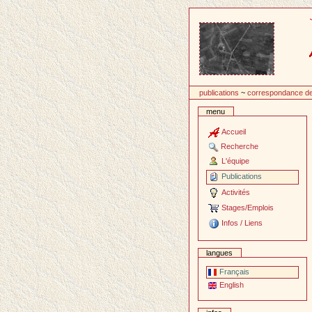
Passer
au
contenu
publications
~
correspondance d
menu
Accueil
Recherche
L'équipe
Publications
Activités
Stages/Emplois
Infos / Liens
langues
Français
English