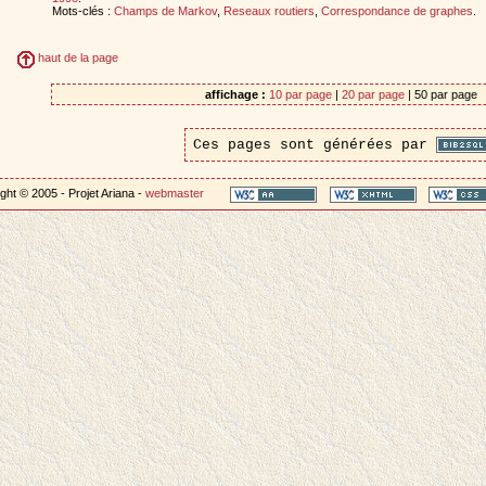
Mots-clés :
Champs de Markov
,
Reseaux routiers
,
Correspondance de graphes
.
haut de la page
affichage :
10 par page
|
20 par page
| 50 par page
Ces pages sont générées par
ght © 2005 - Projet Ariana -
webmaster