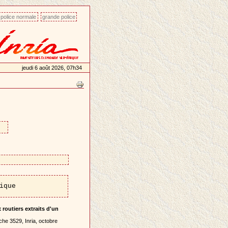
police normale
grande police
jeudi 6 août 2026, 07h34
ique
routiers extraits d'un
he 3529, Inria, octobre