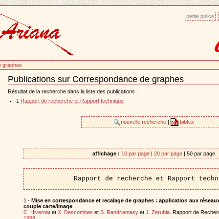
petite police
e graphes
Publications sur Correspondance de graphes
Document
Actions
Résultat de la recherche dans la liste des publications :
1
Rapport de recherche et Rapport technique
nouvelle recherche
|
bibtex
affichage :
10 par page
|
20 par page
| 50 par page
Rapport de recherche et Rapport techn
1 -
Mise en correspondance et recalage de graphes : application aux réseaux 
couple carte/image
.
C. Hivernat
et
X. Descombes
et
S. Randriamasy
et
J. Zerubia
. Rapport de Recherc
1998
.