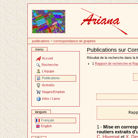
Passer
au
contenu
publications
~
correspondance de graphes
Publications sur Co
menu
Document
Actions
Résultat de la recherche dans la li
Accueil
1
Rapport de recherche et Rap
Recherche
L'équipe
Publications
Activités
Stages/Emplois
Infos / Liens
langues
Rap
Français
English
1 -
Mise en corresp
routiers extraits d
C. Hivernat
et
X. D