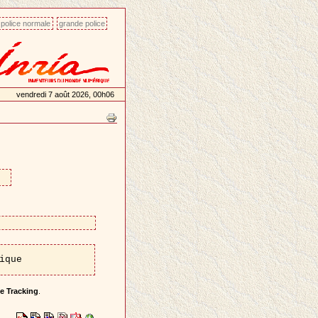
police normale
grande police
vendredi 7 août 2026, 00h06
ique
e Tracking
.