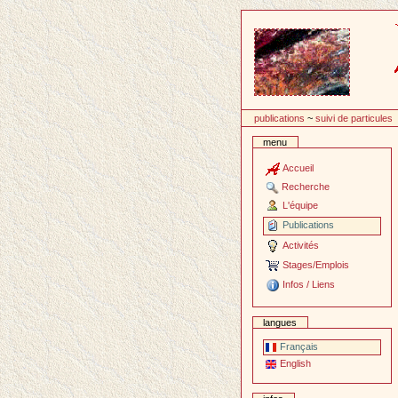
Passer
au
contenu
publications
~
suivi de particules
menu
Accueil
Recherche
L'équipe
Publications
Activités
Stages/Emplois
Infos / Liens
langues
Français
English