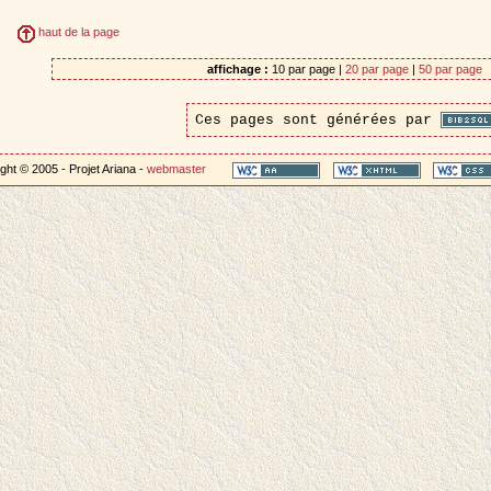
haut de la page
affichage :
10 par page |
20 par page
|
50 par page
Ces pages sont générées par
ght © 2005 - Projet Ariana -
webmaster