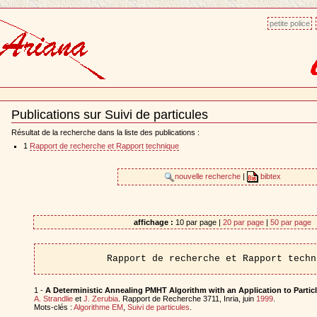
petite police
Publications sur Suivi de particules
Document
Actions
Résultat de la recherche dans la liste des publications :
1
Rapport de recherche et Rapport technique
nouvelle recherche
|
bibtex
affichage :
10 par page |
20 par page
|
50 par page
Rapport de recherche et Rapport techn
1 -
A Deterministic Annealing PMHT Algorithm with an Application to Particl
A. Strandlie
et
J. Zerubia
. Rapport de Recherche 3711, Inria, juin
1999
.
Mots-clés :
Algorithme EM
,
Suivi de particules
.