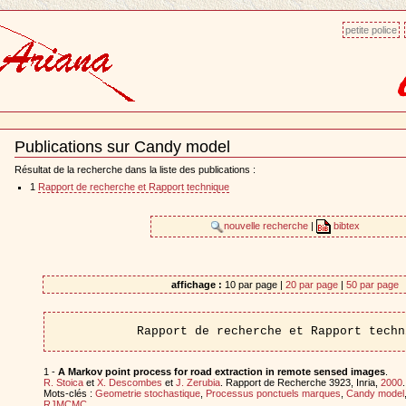
petite police
Publications sur Candy model
Document
Actions
Résultat de la recherche dans la liste des publications :
1
Rapport de recherche et Rapport technique
nouvelle recherche
|
bibtex
affichage :
10 par page |
20 par page
|
50 par page
Rapport de recherche et Rapport techn
1 -
A Markov point process for road extraction in remote sensed images
.
R. Stoica
et
X. Descombes
et
J. Zerubia
. Rapport de Recherche 3923, Inria,
2000
.
Mots-clés :
Geometrie stochastique
,
Processus ponctuels marques
,
Candy model
RJMCMC
.