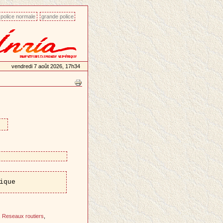
police normale
grande police
vendredi 7 août 2026, 17h34
ique
,
Reseaux routiers
,