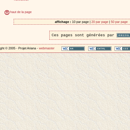
haut de la page
affichage :
10 par page |
20 par page
|
50 par page
Ces pages sont générées par
ght © 2005 - Projet Ariana -
webmaster