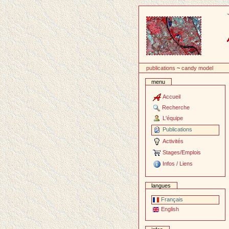
Passer
au
contenu
publications
~
candy model
menu
Accueil
Recherche
L'équipe
Publications
Activités
Stages/Emplois
Infos / Liens
langues
Français
English