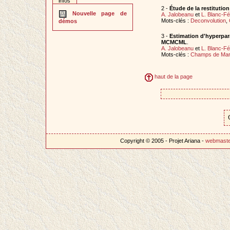
infos
2 -
Étude de la restitutio
Nouvelle page de
A. Jalobeanu
et
L. Blanc-F
Mots-clés :
Deconvolution
,
démos
3 -
Estimation d'hyperpara
MCMCML
.
A. Jalobeanu
et
L. Blanc-F
Mots-clés :
Champs de Mar
haut de la page
Copyright © 2005 - Projet Ariana -
webmast