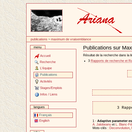
Passer
au
contenu
publications
~
maximum de vraisemblance
Publications sur Ma
menu
Document
Actions
Résultat de la recherche dans la li
Accueil
3
Rapports de recherche et R
Recherche
L'équipe
Publications
Activités
Stages/Emplois
Infos / Liens
langues
3 Rapp
Français
English
1 -
Adaptive parameter est
A. Jalobeanu
et
L. Blanc-F
Mots-clés :
Deconvolution
,