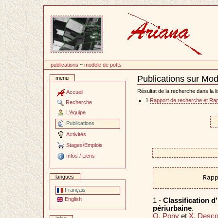
Passer
au
contenu
publications
~
modele de potts
Publications sur Mod
menu
Document
Actions
Résultat de la recherche dans la li
Accueil
1
Rapport de recherche et Rap
Recherche
L'équipe
Publications
Activités
Stages/Emplois
Infos / Liens
langues
Rap
Français
English
1 -
Classification d
périurbaine
.
O. Pony
et
X. Desc