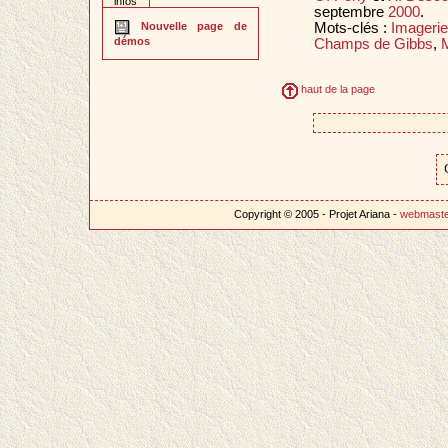
infos
septembre
2000
.
Mots-clés :
Imagerie
Nouvelle page de
démos
Champs de Gibbs
,
M
haut de la page
Copyright © 2005 - Projet Ariana -
webmast