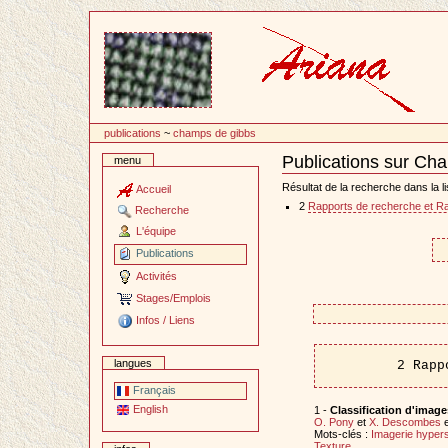
Passer
au
contenu
publications
~
champs de gibbs
Publications sur Ch
menu
Document
Actions
Résultat de la recherche dans la li
Accueil
2
Rapports de recherche et R
Recherche
L'équipe
Publications
Activités
Stages/Emplois
Infos / Liens
langues
2 Rapp
Français
English
1 -
Classification d'images
O. Pony
et
X. Descombes
e
Mots-clés :
Imagerie hypers
Texture
.