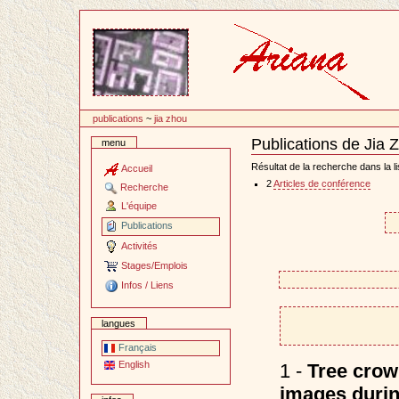
Passer
au
contenu
publications
~
jia zhou
Publications de Jia 
menu
Document
Actions
Résultat de la recherche dans la li
Accueil
2
Articles de conférence
Recherche
L'équipe
Publications
Activités
Stages/Emplois
Infos / Liens
langues
Français
English
1 -
Tree crown
images durin