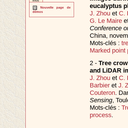
infos
eucalyptus pl
Nouvelle page de
J. Zhou
et
C. 
démos
G. Le Maire
e
Conference o
China, nove
Mots-clés :
tr
Marked point
2 -
Tree crown
and LiDAR im
J. Zhou
et
C. 
Barbier
et
J. 
Couteron
. D
Sensing
, Tou
Mots-clés :
Tr
process
.