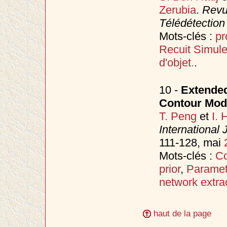
Zerubia
.
Revu
Télédétection
Mots-clés :
pr
Recuit Simul
d'objet.
.
10 -
Extended
Contour Mod
T. Peng
et
I. 
International
111-128, mai
Mots-clés :
Co
prior
,
Paramet
network extra
haut de la page