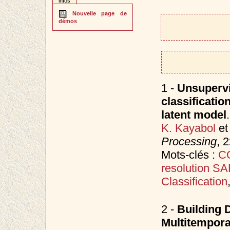
infos
Nouvelle page de
démos
1 -
Unsupervi
classificati
latent model
.
K. Kayabol
e
Processing
, 
Mots-clés :
C
resolution S
Classification
2 -
Building 
Multitempora