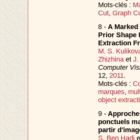
Mots-clés :
Ma
Cut
,
Graph C
8 -
A Marked 
Prior Shape 
Extraction 
M. S. Kulikov
Zhizhina
et
J.
Computer Vis
12,
2011
.
Mots-clés :
Co
marques
,
mul
object extract
9 -
Approche 
ponctuels ma
partir d'imag
S. Ben Hadj
e