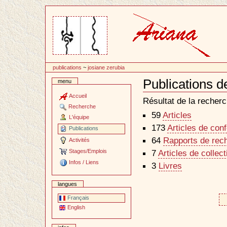
Passer
au
contenu
publications
~
josiane zerubia
Publications d
menu
Document
Actions
Accueil
Résultat de la recherc
Recherche
59
Articles
L'équipe
173
Articles de con
Publications
64
Rapports de rec
Activités
Stages/Emplois
7
Articles de collec
Infos / Liens
3
Livres
langues
Français
English