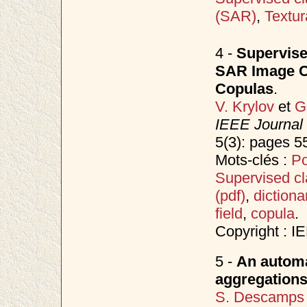
(SAR)
,
Textur
4 -
Supervise
SAR Image Cl
Copulas
.
V. Krylov
et
G
IEEE Journal 
5(3): pages 5
Mots-clés :
Po
Supervised cla
(pdf)
,
dictiona
field
,
copula
.
Copyright : I
5 -
An automa
aggregations 
S. Descamps