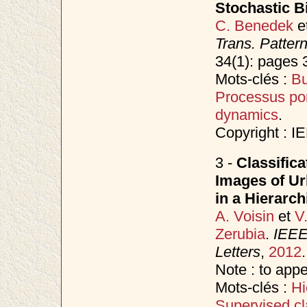
Stochastic B
C. Benedek
e
Trans. Patter
34(1): pages 
Mots-clés :
Bu
Processus po
dynamics
.
Copyright : I
3 -
Classific
Images of Ur
in a Hierarc
A. Voisin
et
V
Zerubia
.
IEEE
Letters
,
2012
.
Note : to app
Mots-clés :
Hi
Supervised cla