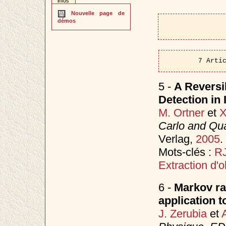
infos
Nouvelle page de
démos
7 Arti
5 -
A Reversi
Detection in
M. Ortner
et
X
Carlo and Qu
Verlag,
2005
.
Mots-clés :
R
Extraction d'o
6 -
Markov ra
application 
J. Zerubia
et