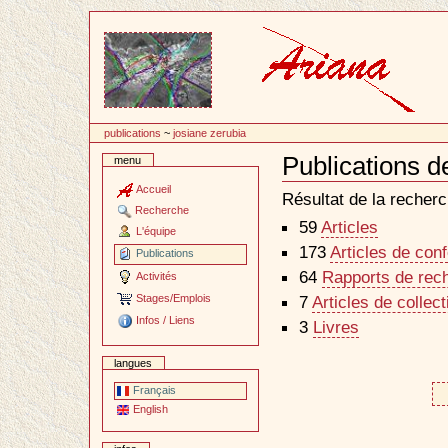
Passer
au
contenu
publications
~
josiane zerubia
Publications d
menu
Document
Actions
Accueil
Résultat de la recherc
Recherche
59
Articles
L'équipe
173
Articles de con
Publications
64
Rapports de rec
Activités
Stages/Emplois
7
Articles de collec
Infos / Liens
3
Livres
langues
Français
English