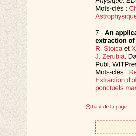
Physique, ED
Mots-clés :
Ch
Astrophysiqu
7 -
An applic
extraction of
R. Stoica
et
X
J. Zerubia
. D
Publ. WITPre
Mots-clés :
Re
Extraction d'o
ponctuels ma
haut de la page