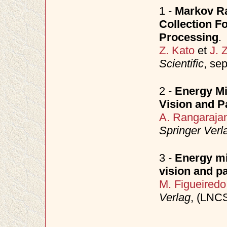
1 -
Markov Ra
Collection F
Processing
.
Z. Kato
et
J. 
Scientific
, se
2 -
Energy Mi
Vision and P
A. Rangaraja
Springer Verl
3 -
Energy mi
vision and pa
M. Figueiredo
Verlag
, (LNC