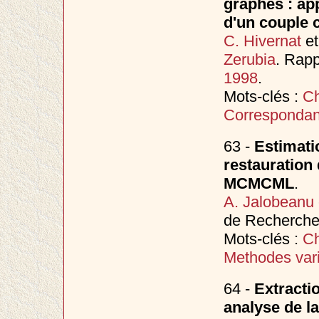
graphes : app
d'un couple 
C. Hivernat
e
Zerubia
. Rapp
1998
.
Mots-clés :
Ch
Correspondan
63 -
Estimati
restauration
MCMCML
.
A. Jalobeanu
de Recherche 
Mots-clés :
Ch
Methodes vari
64 -
Extracti
analyse de la