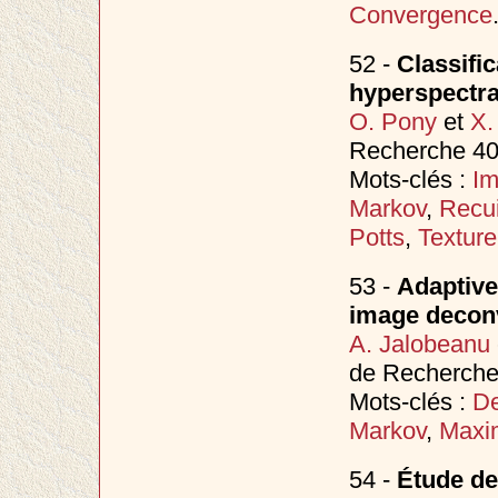
Convergence
52 -
Classific
hyperspectra
O. Pony
et
X.
Recherche 40
Mots-clés :
Im
Markov
,
Recui
Potts
,
Texture
53 -
Adaptive
image decon
A. Jalobeanu
de Recherche 
Mots-clés :
De
Markov
,
Maxi
54 -
Étude de