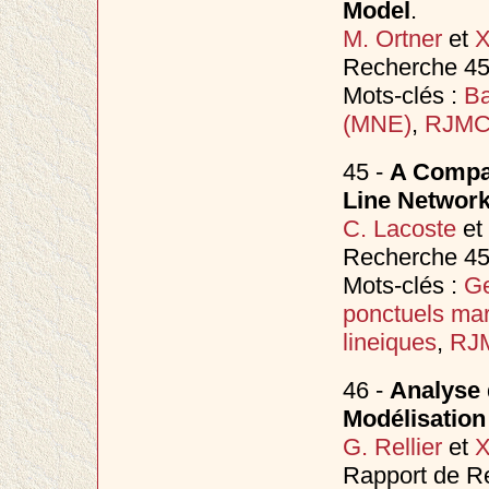
Model
.
M. Ortner
et
X
Recherche 4517
Mots-clés :
Ba
(MNE)
,
RJM
45 -
A Compar
Line Network
C. Lacoste
et
Recherche 4516
Mots-clés :
Ge
ponctuels ma
lineiques
,
RJ
46 -
Analyse 
Modélisation
G. Rellier
et
X
Rapport de Re