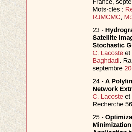
France, sept
Mots-clés :
Re
RJMCMC
,
Mo
23 -
Hydrogra
Satellite Ima
Stochastic 
C. Lacoste
et
Baghdadi
. Ra
septembre
20
24 -
A Polyli
Network Extr
C. Lacoste
et
Recherche 56
25 -
Optimiza
Minimization