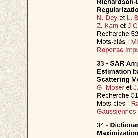
Richardson-L
Regularizati
N. Dey
et
L. 
Z. Kam
et
J.C
Recherche 527
Mots-clés :
Mi
Reponse impu
33 -
SAR Ampl
Estimation b
Scattering M
G. Moser
et
J
Recherche 51
Mots-clés :
Ra
Gaussiennes 
34 -
Dictiona
Maximization