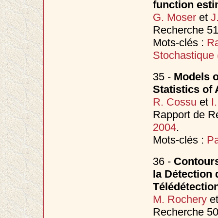
function est
G. Moser
et
J
Recherche 51
Mots-clés :
Ra
Stochastique
35 -
Models o
Statistics of
R. Cossu
et
I
Rapport de Re
2004
.
Mots-clés :
Pa
36 -
Contours
la Détection
Télédétectio
M. Rochery
e
Recherche 50