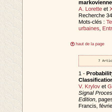
markovienne
A. Lorette
et
Recherche 342
Mots-clés :
Te
urbaines
,
Ent
haut de la page
7 Arti
1 -
Probabilit
Classificati
V. Krylov
et
G
Signal Proce
Edition
, page
Francis, févri