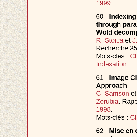
1999
.
60 -
Indexing 
through para
Wold decomp
R. Stoica
et
J
Recherche 35
Mots-clés :
Ch
Indexation
.
61 -
Image Cl
Approach
.
C. Samson
e
Zerubia
. Rapp
1998
.
Mots-clés :
Cl
62 -
Mise en 