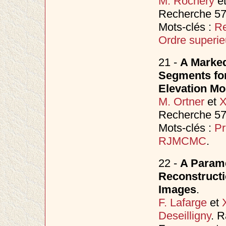
M. Rochery
e
Recherche 57
Mots-clés :
Re
Ordre superie
21 -
A Marked
Segments for
Elevation Mo
M. Ortner
et
X
Recherche 57
Mots-clés :
Pr
RJMCMC
.
22 -
A Parame
Reconstructi
Images
.
F. Lafarge
et
Deseilligny
. 