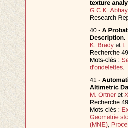
texture analy
G.C.K. Abhay
Research Rep
40 -
A Probab
Description
.
K. Brady
et
I.
Recherche 49
Mots-clés :
Se
d'ondelettes
.
41 -
Automati
Altimetric D
M. Ortner
et
X
Recherche 49
Mots-clés :
Ex
Geometrie st
(MNE)
,
Proce