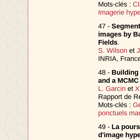
Mots-clés :
Cl
Imagerie hype
47 -
Segmentat
images by B
Fields
.
S. Wilson
et
J
INRIA, Franc
48 -
Building
and a MCMC 
L. Garcin
et
X
Rapport de Re
Mots-clés :
Ge
ponctuels ma
49 -
La poursu
d'image hype