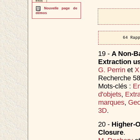
infos
Nouvelle page de
démos
64 Rap
19 -
A Non-Ba
Extraction u
G. Perrin
et
X
Recherche 584
Mots-clés :
En
d'objets
,
Extr
marques
,
Geo
3D
.
20 -
Higher-O
Closure
.