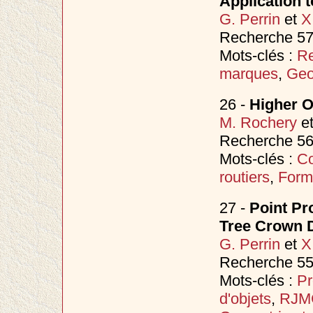
Application t
G. Perrin
et
X
Recherche 57
Mots-clés :
Re
marques
,
Geo
26 -
Higher O
M. Rochery
e
Recherche 56
Mots-clés :
Co
routiers
,
Form
27 -
Point Pr
Tree Crown D
G. Perrin
et
X
Recherche 554
Mots-clés :
Pr
d'objets
,
RJM