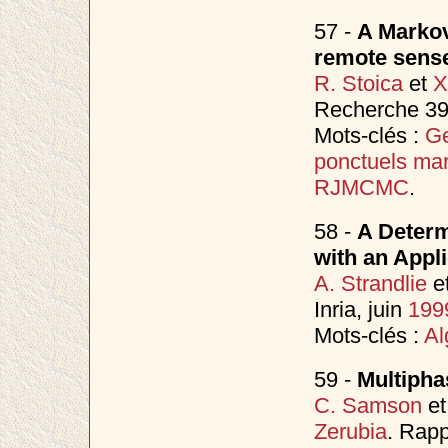
57 -
A Markov
remote sens
R. Stoica
et
X
Recherche 392
Mots-clés :
Ge
ponctuels ma
RJMCMC
.
58 -
A Determ
with an Appli
A. Strandlie
e
Inria, juin
199
Mots-clés :
Al
59 -
Multipha
C. Samson
e
Zerubia
. Rapp