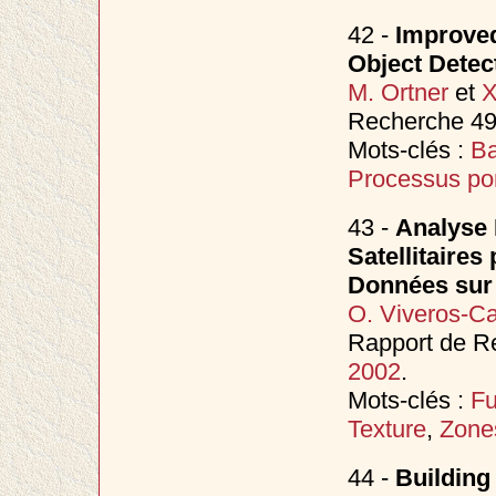
42 -
Improve
Object Detec
M. Ortner
et
X
Recherche 49
Mots-clés :
Ba
Processus po
43 -
Analyse 
Satellitaire
Données sur 
O. Viveros-C
Rapport de Re
2002
.
Mots-clés :
Fu
Texture
,
Zone
44 -
Building 