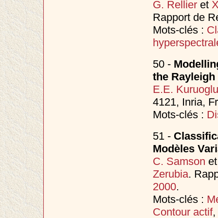
G. Rellier
et
X
Rapport de Re
Mots-clés :
Cl
hyperspectral
50 -
Modellin
the Rayleigh 
E.E. Kuruogl
4121, Inria, F
Mots-clés :
Di
51 -
Classifi
Modèles Vari
C. Samson
e
Zerubia
. Rapp
2000
.
Mots-clés :
Me
Contour actif