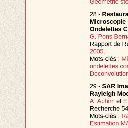
Geometrie st
28 -
Restaura
Microscopie 
Ondelettes 
G. Pons Bern
Rapport de Re
2005
.
Mots-clés :
Mi
ondelettes c
Deconvolutio
29 -
SAR Imag
Rayleigh Mo
A. Achim
et
E
Recherche 549
Mots-clés :
Ra
Estimation M