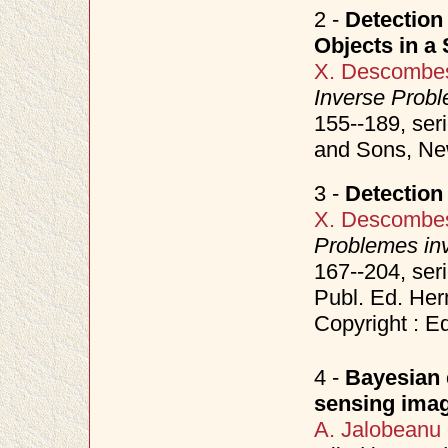
2 -
Detection 
Objects in a
X. Descombe
Inverse Prob
155--189, ser
and Sons, Ne
3 -
Detection
X. Descombe
Problemes inv
167--204, ser
Publ. Ed. He
Copyright : E
4 -
Bayesian 
sensing ima
A. Jalobeanu