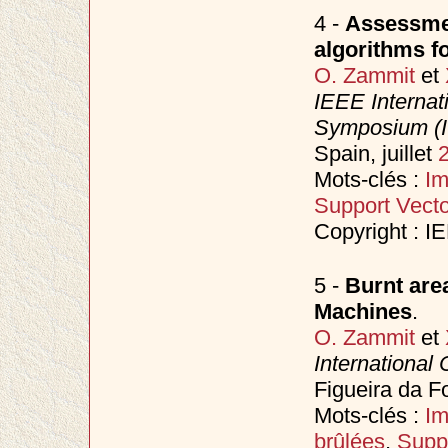
4 -
Assessment
algorithms fo
O. Zammit
et
IEEE Interna
Symposium (
Spain, juillet
Mots-clés :
Im
Support Vect
Copyright : I
5 -
Burnt are
Machines
.
O. Zammit
et
International
Figueira da F
Mots-clés :
Im
brûlées
,
Supp