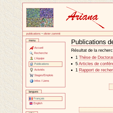
Passer
au
contenu
publications
~
olivier zammit
Publications d
menu
Document
Actions
Accueil
Résultat de la recherc
Recherche
1
Thèse de Doctorat 
L'équipe
5
Articles de confé
Publications
1
Rapport de recher
Activités
Stages/Emplois
Infos / Liens
langues
Français
English