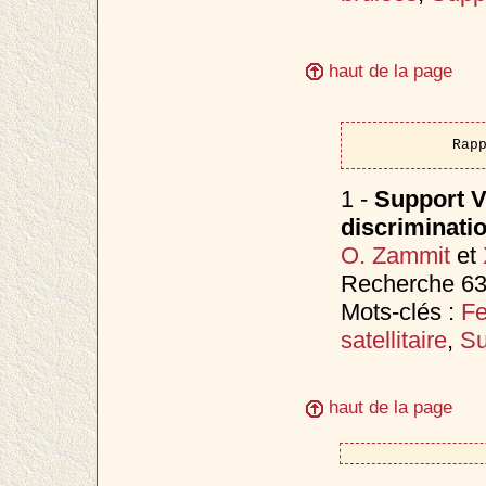
haut de la page
Rap
1 -
Support V
discriminati
O. Zammit
et
Recherche 63
Mots-clés :
Fe
satellitaire
,
Su
haut de la page