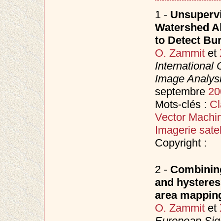
1 -
Unsuperv
Watershed Al
to Detect Bu
O. Zammit
et
International
Image Analys
septembre
20
Mots-clés :
Cl
Vector Machi
Imagerie satell
Copyright :
2 -
Combining
and hysteresi
area mappin
O. Zammit
et
European Sig