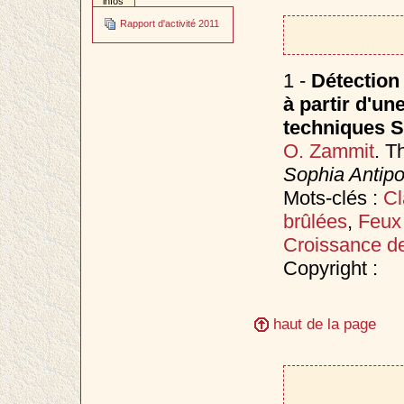
infos
Rapport d'activité 2011
1 -
Détection
à partir d'un
techniques 
O. Zammit
. T
Sophia Antipo
Mots-clés :
Cl
brûlées
,
Feux 
Croissance d
Copyright :
haut de la page