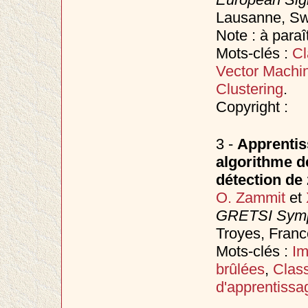
Lausanne, Sw
Note : à paraî
Mots-clés :
Cl
Vector Machi
Clustering
.
Copyright :
3 -
Apprentis
algorithme d
détection de
O. Zammit
et
GRETSI Sympo
Troyes, Fran
Mots-clés :
Im
brûlées
,
Class
d'apprentissa