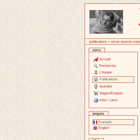
Passer
au
contenu
publications
~
oscar viveros-can
menu
Accueil
Recherche
L'équipe
Publications
Activités
Stages/Emplois
Infos / Liens
langues
Français
English