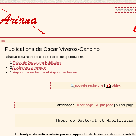
petite police
cino
Publications de Oscar Viveros-Cancino
Document
Actions
Résultat de la recherche dans la liste des publications :
1
Thèse de Doctorat et Habilitation
2
Articles de conférence
1
Rapport de recherche et Rapport technique
nouvelle recherche
|
bibtex
affichage :
10 par page
|
20 par page
| 50 par page
Thèse de Doctorat et Habilitation
1 -
Analyse du milieu urbain par une approche de fusion de données satellita