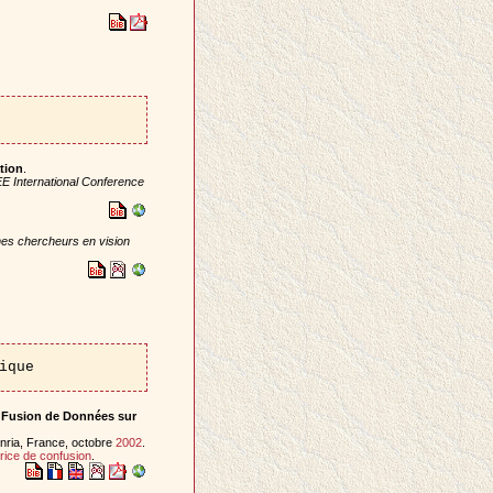
tion
.
EE International Conference
es chercheurs en vision
ique
de Fusion de Données sur
nria, France, octobre
2002
.
rice de confusion
.