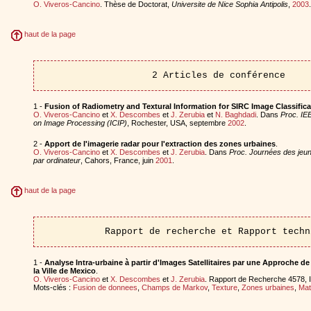
O. Viveros-Cancino
. Thèse de Doctorat,
Universite de Nice Sophia Antipolis
,
2003
.
haut de la page
2 Articles de conférence
1 -
Fusion of Radiometry and Textural Information for SIRC Image Classifica
O. Viveros-Cancino
et
X. Descombes
et
J. Zerubia
et
N. Baghdadi
. Dans
Proc. IE
on Image Processing (ICIP)
, Rochester, USA, septembre
2002
.
2 -
Apport de l'imagerie radar pour l'extraction des zones urbaines
.
O. Viveros-Cancino
et
X. Descombes
et
J. Zerubia
. Dans
Proc. Journées des jeun
par ordinateur
, Cahors, France, juin
2001
.
haut de la page
Rapport de recherche et Rapport techn
1 -
Analyse Intra-urbaine à partir d'Images Satellitaires par une Approche 
la Ville de Mexico
.
O. Viveros-Cancino
et
X. Descombes
et
J. Zerubia
. Rapport de Recherche 4578, I
Mots-clés :
Fusion de donnees
,
Champs de Markov
,
Texture
,
Zones urbaines
,
Mat