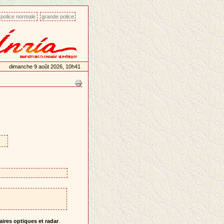
police normale
grande police
dimanche 9 août 2026, 10h41
ires optiques et radar
.